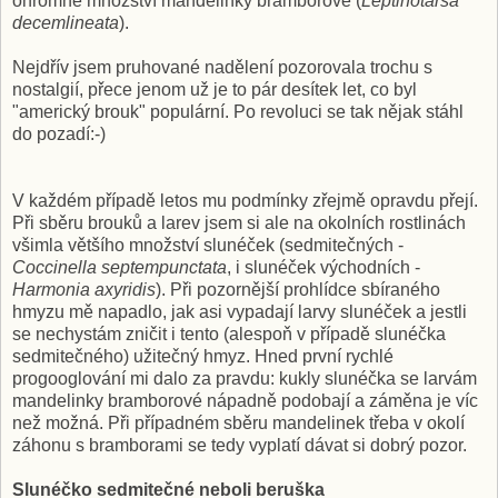
ohromné množství mandelinky bramborové
(
Leptinotarsa
decemlineata
)
.
Nejdřív jsem pruhované nadělení pozorovala trochu s
nostalgií, přece jenom už je to pár desítek let, co byl
"americký brouk" populární. Po revoluci se tak nějak stáhl
do pozadí:-)
V každém případě letos mu podmínky zřejmě opravdu přejí.
Při sběru brouků a larev jsem si ale na okolních rostlinách
všimla většího množství slunéček (sedmitečných -
Coccinella septempunctata
, i slunéček východních -
Harmonia axyridis
). Při pozornější prohlídce sbíraného
hmyzu mě napadlo, jak asi vypadají larvy slunéček a jestli
se nechystám zničit i tento (alespoň v případě slunéčka
sedmitečného) užitečný hmyz. Hned první rychlé
progooglování mi dalo za pravdu: kukly slunéčka se larvám
mandelinky bramborové nápadně podobají a záměna je víc
než možná. Při případném sběru mandelinek třeba v okolí
záhonu s bramborami se tedy vyplatí dávat si dobrý pozor.
Slunéčko sedmitečné neboli beruška