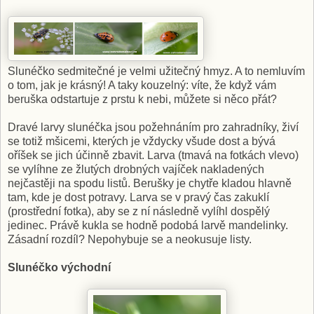
Slunéčko sedmitečné je velmi užitečný hmyz. A to nemluvím
o tom, jak je krásný! A taky kouzelný: víte, že když vám
beruška odstartuje z prstu k nebi, můžete si něco přát?
Dravé larvy slunéčka jsou požehnáním pro zahradníky, živí
se totiž mšicemi, kterých je vždycky všude dost a bývá
oříšek se jich účinně zbavit. Larva (tmavá na fotkách vlevo)
se vylíhne ze žlutých drobných vajíček nakladených
nejčastěji na spodu listů. Berušky je chytře kladou hlavně
tam, kde je dost potravy. Larva se v pravý čas zakuklí
(prostřední fotka), aby se z ní následně vylíhl dospělý
jedinec. Právě kukla se hodně podobá larvě mandelinky.
Zásadní rozdíl? Nepohybuje se a neokusuje listy.
Slunéčko východní