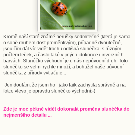
Kromě naší staré známé berušky sedmitečné (která je sama
o sobě druhem dost proměnlivým), případně dvoutečné,
jsou čím dál víc vidět trochu odlišná slunéčka, s různým
počtem teček, a často také v jiných, dokonce i inverzních
barvách. Slunéčko východní je u nás nepůvodní druh. Toto
slunéčko se velmi rychle množí, a bohužel naše původní
slunéčka z přírody vytlačuje...
Jen doufám, že jsem ho i jako laik zachytila správně a na
fotce vlevo je opravdu slunéčko východní:-)
Zde je moc pěkně vidět dokonalá proměna slunéčka do
nejmenšího detailu ...