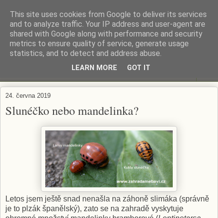
This site uses cookies from Google to deliver its services
ZAHRADA MĚ BAVÍ
and to analyze traffic. Your IP address and user-agent are
shared with Google along with performance and security
metrics to ensure quality of service, generate usage
Zahradničení s respektem...
statistics, and to detect and address abuse.
LEARN MORE
GOT IT
▼
24. června 2019
Slunéčko nebo mandelinka?
Letos jsem ještě snad nenašla na záhoně slimáka (správně
je to plzák španělský), zato se na zahradě vyskytuje