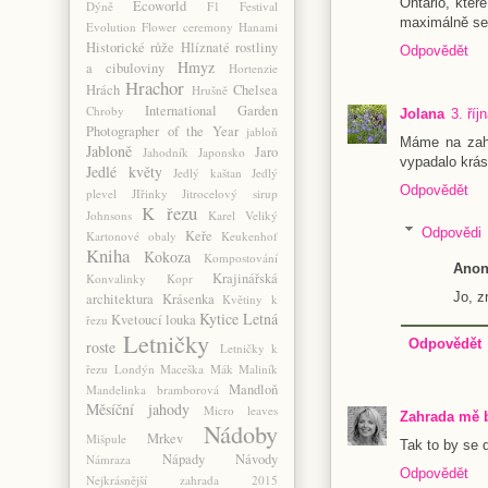
Ontario, kter
Ecoworld
Dýně
F1
Festival
maximálně se 
Evolution
Flower ceremony
Hanami
Historické růže
Hlíznaté rostliny
Odpovědět
Hmyz
a cibuloviny
Hortenzie
Hrachor
Hrách
Chelsea
Hrušně
International Garden
Chroby
Jolana
3. říj
Photographer of the Year
jabloň
Máme na zahra
Jabloně
Jaro
Jahodník
Japonsko
vypadalo krás
Jedlé květy
Jedlý kaštan
Jedlý
Odpovědět
plevel
JIřinky
Jitrocelový sirup
K řezu
Johnsons
Karel Veliký
Odpovědi
Keře
Kartonové obaly
Keukenhof
Kniha
Kokoza
Kompostování
Anon
Krajinářská
Konvalinky
Kopr
Jo, z
architektura
Krásenka
Květiny k
Kytice
Letná
Kvetoucí louka
řezu
Letničky
Odpovědět
roste
Letničky k
řezu
Londýn
Maceška
Mák
Maliník
Mandloň
Mandelinka bramborová
Měsíční jahody
Micro leaves
Zahrada mě 
Nádoby
Mrkev
Mišpule
Tak to by se 
Nápady
Návody
Námraza
Odpovědět
Nejkrásnější zahrada 2015