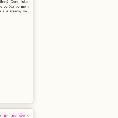
íhaný, Croncelské,
ebo odrůda po mém
e a je správný rok,
Starší příspěvek