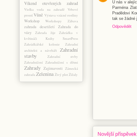
U nás v alejí
Víkend otevřených zahrad
Parména Zla
Violka
voda na zahradě
Vrbové
Pradědovi Kom
Vůně
proutí
Výstava
vzácné rostliny
tak se žádné 
Workshop
Workshopy
Zábava
Odpovědět
zahrada desetiletí
Zahrada do
vázy
Zahrada žije
Zahrádka v
květináči Knihy SmartPress
Zahrádkářské kolonie
Zahradní
Zahradní
architekti a návrháři
stavby
Zahradní stvby
Zahradničení
Zahradničení s dětmi
Zahrady
Zajímavosti
Zámecká
Zelenina
zahrada
Živý plot
Žížaly
Novější příspěvek