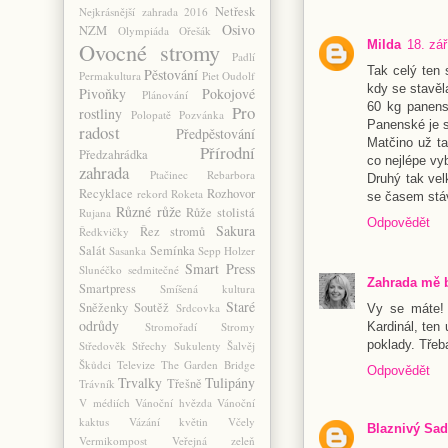
Netřesk
Nejkrásnější zahrada 2016
Osivo
NZM
Olympiáda
Ořešák
Milda
18. zář
Ovocné stromy
Padlí
Tak celý ten
Pěstování
Permakultura
Piet Oudolf
kdy se stavěl
Pivoňky
Pokojové
Plánování
60 kg panens
Pro
rostliny
Polopatě
Pozvánka
Panenské je s
radost
Předpěstování
Matčino už ta
Přírodní
Předzahrádka
co nejlépe vy
zahrada
Ptačinec
Rebarbora
Druhý tak vel
Recyklace
Rozhovor
rekord
Roketa
se časem stá
Různé
růže
Růže stolistá
Rujana
Odpovědět
Sakura
Řez stromů
Ředkvičky
Salát
Semínka
Sasanka
Sepp Holzer
Smart Press
Slunéčko sedmitečné
Zahrada mě 
Smartpress
Smíšená kultura
Staré
Sněženky
Soutěž
Srdcovka
Vy se máte! 
odrůdy
Kardinál, ten
Stromořadí
Stromy
poklady. Třeb
Středověk
Střechy
Sukulenty
Šalvěj
Škůdci
Televize
The Garden Bridge
Odpovědět
Trvalky
Tulipány
Třešně
Trávník
V médiích
Vánoční hvězda
Vánoční
kaktus
Vázání květin
Včely
Blaznivý Sad
Vermikompost
Veřejná zeleň