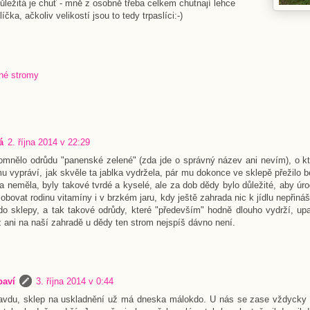
ůležitá je chuť - mně z osobně třeba celkem chutnají lehce
čka, ačkoliv velikostí jsou to tedy trpaslíci:-)
né stromy
á
2. října 2014 v 22:29
pomnělo odrůdu "panenské zelené" (zda jde o správný název ani nevím), o kt
 vypráví, jak skvěle ta jablka vydržela, pár mu dokonce ve sklepě přežilo 
a neměla, byly takové tvrdé a kyselé, ale za dob dědy bylo důležité, aby úr
obovat rodinu vitamíny i v brzkém jaru, kdy ještě zahrada nic k jídlu nepřiná
o sklepy, a tak takové odrůdy, které "především" hodně dlouho vydrží, up
 ani na naší zahradě u dědy ten strom nejspíš dávno není.
baví
3. října 2014 v 0:44
ravdu, sklep na uskladnění už má dneska málokdo. U nás se zase vždycky 