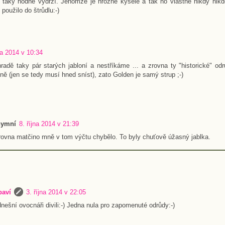
é taky hodně vydrží. Jenomže je hrozně kyselé a tak ho vlastně nikdy nikd
použilo do štrůdlu:-)
na 2014 v 10:34
dě taky pár starých jabloní a nestříkáme ... a zrovna ty "historické" odr
ně (jen se tedy musí hned sníst), zato Golden je samý strup ;-)
ymní
8. října 2014 v 21:39
rovna matčino mně v tom výčtu chybělo. To byly chuťově úžasný jablka.
baví
3. října 2014 v 22:05
dnešní ovocnáři divili:-) Jedna nula pro zapomenuté odrůdy:-)