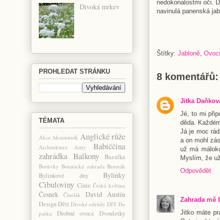
nedokonalostmi oči. D
Divoká mrkev
navinulá panenská jablí
Štítky:
Jabloně
,
Ovoc
PROHLEDAT STRÁNKU
8 komentářů:
Jitka Daňkov
Jé, to mi při
TÉMATA
děda. Každému
Já je moc rád
Anglické růže
Akce
Aksamitník
a on mohl zás
Babiččina
Architektura
Astry
už má málokd
zahrádka
Balkony
Bazalka
Myslím, že už
Borůvky
Botanická zahrada
Brutnák
Odpovědět
Bylinky
Bylinkové dny
Cibuloviny
Cínie
Česká květina
Česnek
David Austin
Čmelák
Zahrada mě 
Design
Děti
Divoké odrůdy
DIY
Do
Jitko máte p
Drobné ovoce
Dvouletky
parku