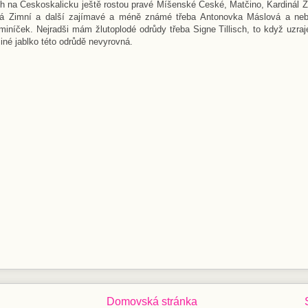
ch na Českoskalicku ještě rostou pravé Míšenské České, Matčino, Kardinál Ž
tá Zimní a další zajímavé a méně známé třeba Antonovka Máslová a n
iníček. Nejradši mám žlutoplodé odrůdy třeba Signe Tillisch, to když uzraj
jiné jablko této odrůdě nevyrovná.
Domovská stránka