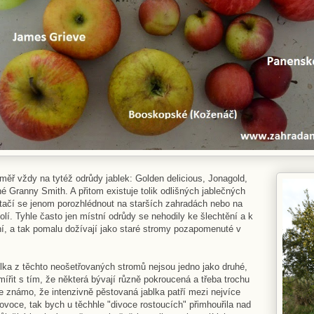
měř vždy na tytéž odrůdy jablek: Golden delicious, Jonagold,
é Granny Smith. A přitom existuje tolik odlišných jablečných
 stačí se jenom porozhlédnout na starších zahradách nebo na
lí. Tyhle často jen místní odrůdy se nehodily ke šlechtění a k
í, a tak pomalu dožívají jako staré stromy pozapomenuté v
blka z těchto neošetřovaných stromů nejsou jedno jako druhé,
řit s tím, že některá bývají různě pokroucená a třeba trochu
le známo, že intenzivně pěstovaná jablka patří mezi nejvíce
voce, tak bych u těchhle "divoce rostoucích" přimhouřila nad