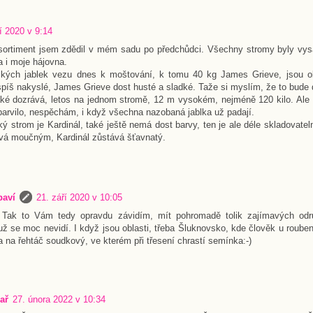
í 2020 v 9:14
 sortiment jsem zdědil v mém sadu po předchůdci. Všechny stromy byly vys
a i moje hájovna.
kých jablek vezu dnes k moštování, k tomu 40 kg James Grieve, jsou ob
píš nakyslé, James Grieve dost husté a sladké. Taže si myslím, že to bude
ké dozrává, letos na jednom stromě, 12 m vysokém, nejméně 120 kilo. Ale 
barvilo, nespěchám, i když všechna nazobaná jablka už padají.
ký strom je Kardinál, také ještě nemá dost barvy, ten je ale déle skladovatel
vá moučným, Kardinál zůstává šťavnatý.
baví
21. září 2020 v 10:05
Tak to Vám tedy opravdu závidím, mít pohromadě tolik zajímavých odrů
 už se moc nevidí. I když jsou oblasti, třeba Šluknovsko, kde člověk u roube
a na řehtáč soudkový, ve kterém při třesení chrastí semínka:-)
ař
27. února 2022 v 10:34