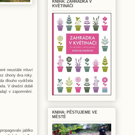
KNIHA: ZAHRÁDKA V
KVĚTINÁČI
eré neustále mluví
bez úhony dva roky.
oda dlouho vydržela
šela. V dnešní době
adají v zapomnění.
KNIHA: PĚSTUJEME VE
MÉSTÉ
propagovalo jablko