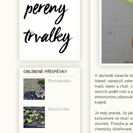
OBLÍBENÉ PŘÍSPĚVKY
V obchodě narazíte té
Předzahrádka
Idared, nanejvýš zelen
tvarů, barev a chutí,
mezích podél cest a po
intenzivnímu pěstován
krajině.
Slézová růže
Je tedy pravda, že ja
konzument se musí smí
skvrnitá. Protože je a
chemicky ošetřované o