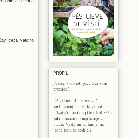
o pořádně nejedl a
ůdy, třeba Matčino
PROFIL
Pracuji v oblasti péče o životní
prostředí.
Už víc než 10 let zároveň
spolupracuji s neziskovkami a
přispívám texty o přírodě blízkém
zahradničení do nejrůznějších
médií. Vyšly mi tři knihy, na
jedné jsem se podílela.