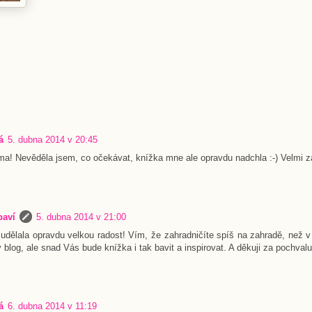
á
5. dubna 2014 v 20:45
a! Nevěděla jsem, co očekávat, knížka mne ale opravdu nadchla :-) Velmi za
baví
5. dubna 2014 v 21:00
i udělala opravdu velkou radost! Vím, že zahradničíte spíš na zahradě, než v
blog, ale snad Vás bude knížka i tak bavit a inspirovat. A děkuji za pochvalu
á
6. dubna 2014 v 11:19