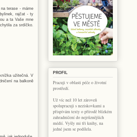
m na terase - máme
linek, rajčat - ty
ikou a ta Vaše mne
hytila za srdíčko.
PROFIL
knížka užitečná. V
dničení na balkoně
Pracuji v oblasti péče o životní
prostředí.
Už víc než 10 let zároveň
spolupracuji s neziskovkami a
přispívám texty o přírodě blízkém
zahradničení do nejrůznějších
médií. Vyšly mi tři knihy, na
jedné jsem se podílela.
 mě, jak jednoduše,