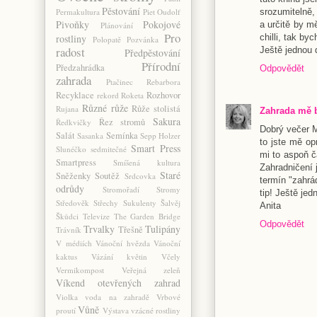
Pěstování
srozumitelně,
Permakultura
Piet Oudolf
Pivoňky
Pokojové
a určitě by m
Plánování
Pro
chilli, tak by
rostliny
Polopatě
Pozvánka
radost
Ještě jednou 
Předpěstování
Přírodní
Předzahrádka
Odpovědět
zahrada
Ptačinec
Rebarbora
Recyklace
Rozhovor
rekord
Roketa
Různé
růže
Růže stolistá
Rujana
Zahrada mě 
Sakura
Řez stromů
Ředkvičky
Dobrý večer 
Salát
Semínka
Sasanka
Sepp Holzer
to jste mě op
Smart Press
Slunéčko sedmitečné
mi to aspoň č
Smartpress
Smíšená kultura
Zahradničení 
Staré
Sněženky
Soutěž
Srdcovka
termín "zahrád
odrůdy
Stromořadí
Stromy
tip! Ještě je
Středověk
Střechy
Sukulenty
Šalvěj
Anita
Škůdci
Televize
The Garden Bridge
Odpovědět
Trvalky
Tulipány
Třešně
Trávník
V médiích
Vánoční hvězda
Vánoční
kaktus
Vázání květin
Včely
Vermikompost
Veřejná zeleň
Víkend otevřených zahrad
Violka
voda na zahradě
Vrbové
Vůně
proutí
Výstava
vzácné rostliny