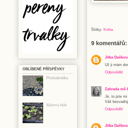
Štítky:
Kniha
9 komentářů:
Jitka Daňkov
Už ji mám dom
OBLÍBENÉ PŘÍSPĚVKY
Odpovědět
Předzahrádka
Zahrada mě 
Jé, to jste m
Váš bezvadný 
Slézová růže
Odpovědět
Jitka Daňkov