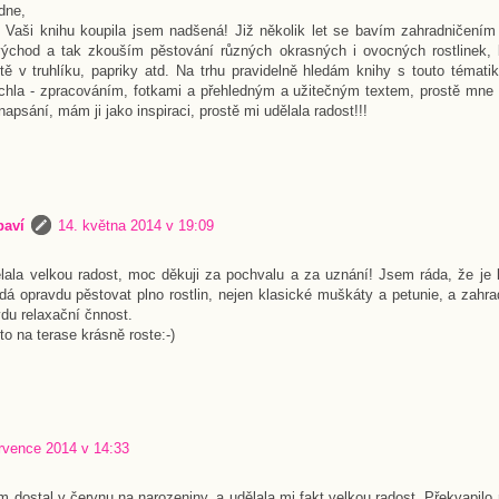
dne,
i Vaši knihu koupila jsem nadšená! Již několik let se bavím zahradničení
ovýchod a tak zkouším pěstování různých okrasných i ovocných rostlinek, by
tě v truhlíku, papriky atd. Na trhu pravidelně hledám knihy s touto témat
hla - zpracováním, fotkami a přehledným a užitečným textem, prostě mne c
 napsání, mám ji jako inspiraci, prostě mi udělala radost!!!
baví
14. května 2014 v 19:09
ělala velkou radost, moc děkuji za pochvalu a za uznání! Jsem ráda, že je 
á opravdu pěstovat plno rostlin, nejen klasické muškáty a petunie, a zahra
vdu relaxační čnnost.
to na terase krásně roste:-)
rvence 2014 v 14:33
em dostal v červnu na narozeniny, a udělala mi fakt velkou radost. Překvapilo