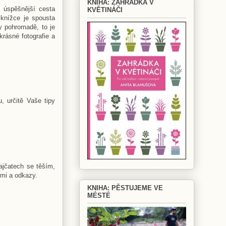
KNIHA: ZAHRÁDKA V
a úspěšnější cesta
KVĚTINÁČI
 knížce je spousta
y pohromadě, to je
rásné fotografie a
, určitě Vaše tipy
rajčatech se těším,
emi a odkazy.
KNIHA: PĚSTUJEME VE
MÉSTÉ