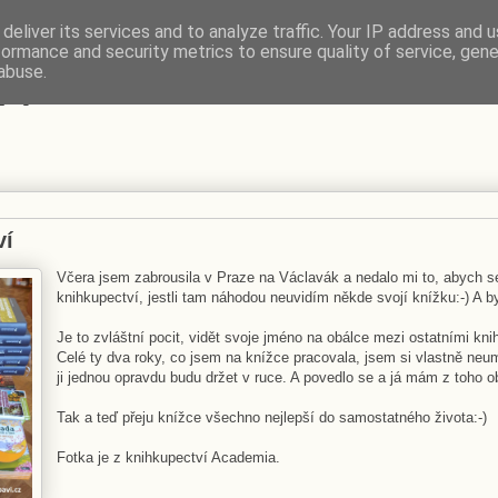
deliver its services and to analyze traffic. Your IP address and 
formance and security metrics to ensure quality of service, gen
VÍ
abuse.
ví
Včera jsem zabrousila v Praze na Václavák a nedalo mi to, abych s
knihkupectví, jestli tam náhodou neuvidím někde svojí knížku:-) A b
Je to zvláštní pocit, vidět svoje jméno na obálce mezi ostatními kni
Celé ty dva roky, co jsem na knížce pracovala, jsem si vlastně neum
ji jednou opravdu budu držet v ruce. A povedlo se a já mám z toho o
Tak a teď přeju knížce všechno nejlepší do samostatného života:-)
Fotka je z knihkupectví Academia.