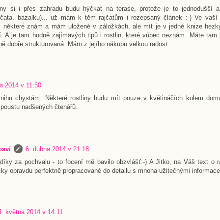
liny si i přes zahradu budu hýčkat na terase, protože je to jednodušší 
ajčata, bazalku)... už mám k těm rajčatům i rozepsaný článek :-) Ve vaší
ů, některé znám a mám uložené v záložkách, ale mít je v jedné knize hezk
 A je tam hodně zajímavých tipů i rostlin, které vůbec neznám. Máte tam k
ně dobře strukturovaná. Mám z jejího nákupu velkou radost.
a 2014 v 11:50
nihu chystám. Některé rostliny budu mít pouze v květináčích kolem domu
i spoustu nadšených čtenářů.
baví
6. dubna 2014 v 21:18
díky za pochvalu - to focení mě bavilo obzvlášť:-) A Jitko, na Váš text o 
ky opravdu perfektně propracované do detailu s mnoha užitečnými informac
4. května 2014 v 14:11