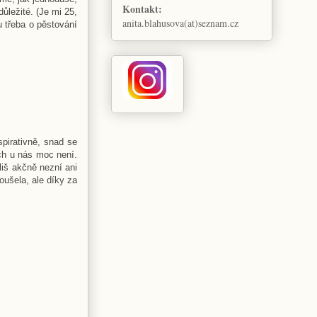
Kontakt:
ůležité. (Je mi 25,
anita.blahusova(at)seznam.cz
u třeba o pěstování
spirativně, snad se
ch u nás moc není.
liš akčně nezní ani
oušela, ale díky za