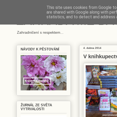
This site uses cookies from Google to 
are shared with Google along with per
ZAHRADA MĚ BA
statistics, and to detect and address 
Zahradničení s respektem...
4. dubna 2014
NÁVODY K PĚSTOVÁNÍ
V knihkupect
ŽURNÁL ZE SVĚTA
VYTRVALOSTI