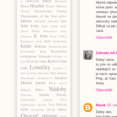
Hmyz
a cibuloviny
Hortenzie
Hezké odpole
Hrachor
Hrách
Chelsea
Hrušně
včera jsem s
International Garden
Chroby
orientaci jih
Photographer of the Year
jabloň
hlavně na plo
Jabloně
Jaro
Jahodník
Japonsko
obrovsky nadc
Jedlé květy
Děkuji za její
Jedlý kaštan
Jedlý
Jana
plevel
JIřinky
Jitrocelový sirup
K řezu
Johnsons
Karel Veliký
Odpovědět
Keře
Kartonové obaly
Keukenhof
Kniha
Kokoza
Kompostování
Krajinářská
Konvalinky
Kopr
Zahrada mě 
architektura
Krásenka
Květiny k
Dobrý večer,
Kytice
Letná
Kvetoucí louka
řezu
to jste mi ud
Letničky
roste
Letničky k
nádobách se d
řezu
Londýn
Maceška
Mák
Maliník
je navíc opra
Mandloň
Mandelinka bramborová
Přeji, ať Vám 
Měsíční jahody
Micro leaves
Anita
Nádoby
Mrkev
Mišpule
Odpovědět
Nápady
Návody
Námraza
Nejkrásnější zahrada 2015
Netřesk
Nejkrásnější zahrada 2016
Marek
25. če
Osivo
NZM
Olympiáda
Ořešák
Dobrý den,
Ovocné stromy
Padlí
tuto knihu js