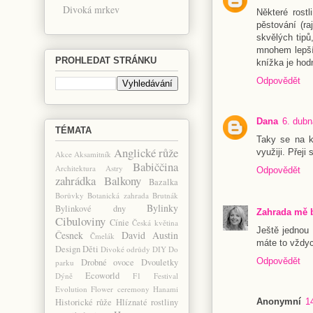
Divoká mrkev
Některé rost
pěstování (r
skvělých tip
mnohem lepší.
PROHLEDAT STRÁNKU
knížka je hod
Odpovědět
Dana
6. dubn
TÉMATA
Taky se na k
Anglické růže
využiji. Přej
Akce
Aksamitník
Babiččina
Architektura
Astry
Odpovědět
zahrádka
Balkony
Bazalka
Borůvky
Botanická zahrada
Brutnák
Bylinky
Bylinkové dny
Zahrada mě 
Cibuloviny
Cínie
Česká květina
Ještě jednou 
Česnek
David Austin
Čmelák
máte to vždyc
Design
Děti
Divoké odrůdy
DIY
Do
Odpovědět
Drobné ovoce
Dvouletky
parku
Ecoworld
Dýně
F1
Festival
Evolution
Flower ceremony
Hanami
Anonymní
1
Historické růže
Hlíznaté rostliny