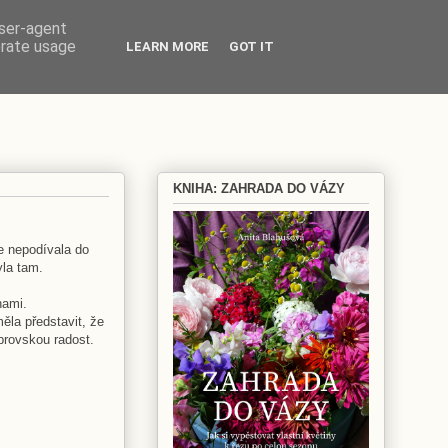
user-agent
erate usage
LEARN MORE
GOT IT
KNIHA: ZAHRADA DO VÁZY
e nepodívala do
yla tam.
hami.
ěla představit, že
brovskou radost.