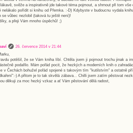
 lákavě, svěže a inspirativně jde takové téma pojmout, a shrnout při tom vše d
ě nelákalo pořídit si knihu od Přemka. :-D) Kdybyste v budoucnu vydala knih
ch se vůbec nezlobil (taková tu ještě není)!
díky, a přeji Vám mnoho úspěchů! ;)
baví
26. července 2014 v 21:44
Marku,
ravdu potěšil, že se Vám kniha líbí. Chtěla jsem ji pojmout trochu jinak a in
ástečně podařilo. Mám pořád pocit, že hezkých a moderních knih o zahradá
je v Čechách bohužel pořád spojené s takovým tím "kutilstvím" a ostatně pří
kaření":-) A přitom je to tak skvělá zábava... Chilli jsem zatím pěstovat nezk
dnou děkuji za moc hezký vzkaz a ať Vám pěstování dělá radost,