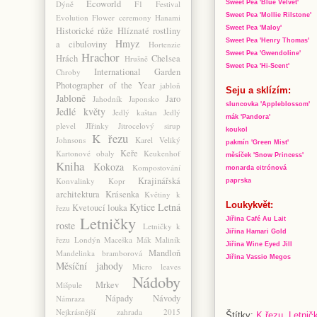
Ecoworld
Sweet Pea 'Blue Velvet'
Dýně
F1
Festival
Sweet Pea 'Mollie Rilstone'
Evolution
Flower ceremony
Hanami
Sweet Pea 'Maloy'
Historické růže
Hlíznaté rostliny
Sweet Pea 'Henry Thomas'
Hmyz
a cibuloviny
Hortenzie
Hrachor
Sweet Pea 'Gwendoline'
Hrách
Chelsea
Hrušně
Sweet Pea 'Hi-Scent'
International Garden
Chroby
Photographer of the Year
jabloň
Seju a sklízím:
Jabloně
Jaro
Jahodník
Japonsko
sluncovka 'Appleblossom'
Jedlé květy
Jedlý kaštan
Jedlý
mák 'Pandora
'
plevel
JIřinky
Jitrocelový sirup
koukol
K řezu
Johnsons
Karel Veliký
pakmín 'Green Mist'
Keře
Kartonové obaly
Keukenhof
měsíček 'Snow Princess'
Kniha
Kokoza
Kompostování
monarda citrónová
Krajinářská
Konvalinky
Kopr
paprska
architektura
Krásenka
Květiny k
Loukykvět:
Kytice
Letná
Kvetoucí louka
řezu
Letničky
Jiřina Café Au Lait
roste
Letničky k
Jiřina Hamari Gold
řezu
Londýn
Maceška
Mák
Maliník
Jiřina Wine Eyed Jill
Mandloň
Mandelinka bramborová
Jiřina Vassio Megos
Měsíční jahody
Micro leaves
Nádoby
Mrkev
Mišpule
Nápady
Návody
Námraza
Nejkrásnější zahrada 2015
Štítky:
K řezu
,
Letnič