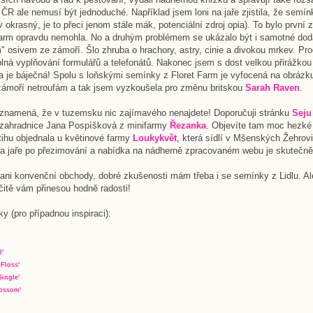
ČR ale nemusí být jednoduché. Například jsem loni na jaře zjistila, že semí
v okrasný, je to přeci jenom stále mák, potenciální zdroj opia). To bylo první 
Farm opravdu nemohla. No a druhým problémem se ukázalo být i samotné dod
 osivem ze zámoří. Šlo zhruba o hrachory, astry, cinie a divokou mrkev. Pro
plná vyplňování formulářů a telefonátů. Nakonec jsem s dost velkou přirážkou
ka je báječná! Spolu s loňskými semínky z Floret Farm je vyfocená na obrázku
zámoří netroufám a tak jsem vyzkoušela pro změnu britskou
Sarah Raven
.
znamená, že v tuzemsku nic zajímavého nenajdete! Doporučuji stránku
Seju
 zahradnice Jana Pospíšková z minifarmy
Řezanka
. Objevíte tam moc hezké
stihu objednala u květinové farmy
Loukykvět
, která sídlí v Mšenských Žehrov
 na jaře po přezimování a nabídka na nádherně zpracovaném webu je skutečně
i ani konvenční obchody, dobré zkušenosti mám třeba i se semínky z Lidlu. A
čitě vám přinesou hodně radosti!
y (pro případnou inspiraci):
l'
Floss'
ingle'
lossom'