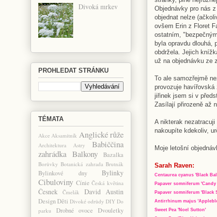
Divoká mrkev
Objednávky pro nás z 
objednat nelze (ačkoli
ovšem Erin z Floret 
ostatním, "bezpečným"
byla opravdu dlouhá, 
obdržela. Jejich kníž
už na objednávku ze 
PROHLEDAT STRÁNKU
To ale samozřejmě ne
provozuje havířovská
jiřinek jsem si v před
Zasílají přirozeně až
TÉMATA
A nikterak nezatracuj
nakoupíte kdekoliv, ur
Anglické růže
Akce
Aksamitník
Babiččina
Architektura
Astry
Moje letošní objednávk
zahrádka
Balkony
Bazalka
Borůvky
Botanická zahrada
Brutnák
Sarah Raven:
Bylinky
Bylinkové dny
Centaurea cyanus 'Black Bal
Cibuloviny
Cínie
Česká květina
Papaver somniferum 'Candy 
Česnek
David Austin
Čmelák
Papaver somniferum 'Black S
Design
Děti
Divoké odrůdy
DIY
Do
Antirrhinum majus 'Appleb
Drobné ovoce
Dvouletky
parku
Sweet Pea 'Noel Sutton'