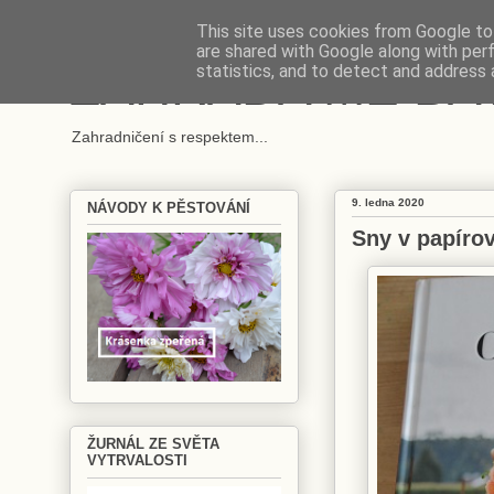
This site uses cookies from Google to 
are shared with Google along with per
ZAHRADA MĚ BA
statistics, and to detect and address 
Zahradničení s respektem...
9. ledna 2020
NÁVODY K PĚSTOVÁNÍ
Sny v papíro
ŽURNÁL ZE SVĚTA
VYTRVALOSTI