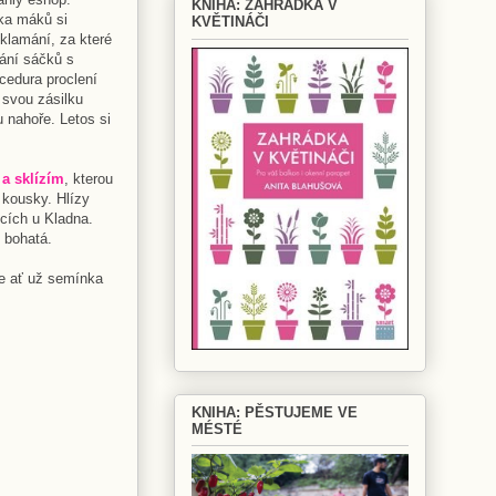
KNIHA: ZAHRÁDKA V
nka máků si
KVĚTINÁČI
zklamání, za které
ání sáčků s
cedura proclení
 svou zásilku
 nahoře. Letos si
 a sklízím
, kterou
 kousky. Hlízy
icích u Kladna.
 bohatá.
le ať už semínka
KNIHA: PĚSTUJEME VE
MÉSTÉ