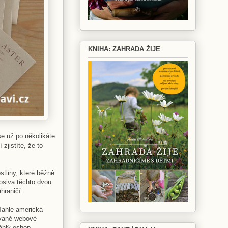
KNIHA: ZAHRADA ŽIJE
se už po několikáte
zjistíte, že to
tliny, které běžně
 osiva těchto dvou
hraničí.
Tahle americká
cované webové
áhlý eshop.