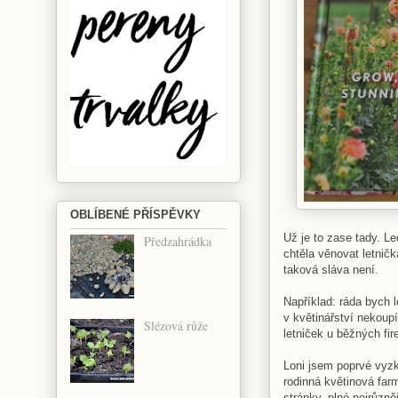
OBLÍBENÉ PŘÍSPĚVKY
Už je to zase tady. L
Předzahrádka
chtěla věnovat letnič
taková sláva není.
Například: ráda bych 
v květinářství nekoupí
Slézová růže
letniček u běžných fi
Loni jsem poprvé vyz
rodinná květinová far
stránky, plné nejrůzn