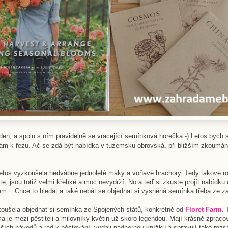
eden, a spolu s ním pravidelně se vracející semínková horečka:-) Letos bych 
kám k řezu. Ač se zdá být nabídka v tuzemsku obrovská, při bližším zkoumání 
letos vyzkoušela hedvábné jednoleté máky a voňavé hrachory. Tedy takové ros
te, jsou totiž velmi křehké a moc nevydrží. No a teď si zkuste projít nabídku
rem... Chce to hledat a také nebát se objednat si vysněná semínka třeba ze za
koušela objednat si semínka ze Spojených států, konkrétně od
Floret Farm
. 
ma je mezi pěstiteli a milovníky květin už skoro legendou. Mají krásně zpra
ějších návodů a rad k pěstování, vydali nádhernou knížku a spravují také rozs