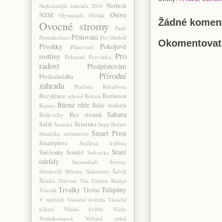
Netřesk
Nejkrásnější zahrada 2016
Osivo
NZM
Olympiáda
Ořešák
Žádné koment
Ovocné stromy
Padlí
Pěstování
Permakultura
Piet Oudolf
Okomentovat
Pivoňky
Pokojové
Plánování
Pro
rostliny
Polopatě
Pozvánka
radost
Předpěstování
Přírodní
Předzahrádka
zahrada
Ptačinec
Rebarbora
Recyklace
Rozhovor
rekord
Roketa
Různé
růže
Růže stolistá
Rujana
Sakura
Řez stromů
Ředkvičky
Salát
Semínka
Sasanka
Sepp Holzer
Smart Press
Slunéčko sedmitečné
Smartpress
Smíšená kultura
Staré
Sněženky
Soutěž
Srdcovka
odrůdy
Stromořadí
Stromy
Středověk
Střechy
Sukulenty
Šalvěj
Škůdci
Televize
The Garden Bridge
Trvalky
Tulipány
Třešně
Trávník
V médiích
Vánoční hvězda
Vánoční
kaktus
Vázání květin
Včely
Vermikompost
Veřejná zeleň