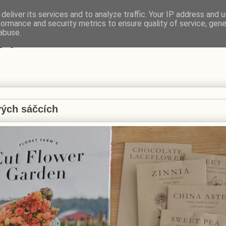
deliver its services and to analyze traffic. Your IP address and 
formance and security metrics to ensure quality of service, gen
VÍ
abuse.
vých sáčcích