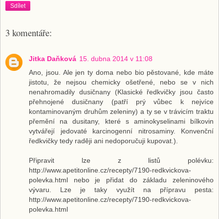
Sdílet
3 komentáře:
Jitka Daňková
15. dubna 2014 v 11:08
Ano, jsou. Ale jen ty doma nebo bio pěstované, kde máte
jistotu, že nejsou chemicky ošetřené, nebo se v nich
nenahromadily dusičnany (Klasické ředkvičky jsou často
přehnojené dusičnany (patří prý vůbec k nejvíce
kontaminovaným druhům zeleniny) a ty se v trávicím traktu
přemění na dusitany, které s aminokyselinami bílkovin
vytvářejí jedovaté karcinogenní nitrosaminy. Konvenční
ředkvičky tedy raději ani nedoporučuji kupovat.).
Připravit lze z listů polévku:
http://www.apetitonline.cz/recepty/7190-redkvickova-
polevka.html nebo je přidat do základu zeleninového
vývaru. Lze je taky využít na přípravu pesta:
http://www.apetitonline.cz/recepty/7190-redkvickova-
polevka.html