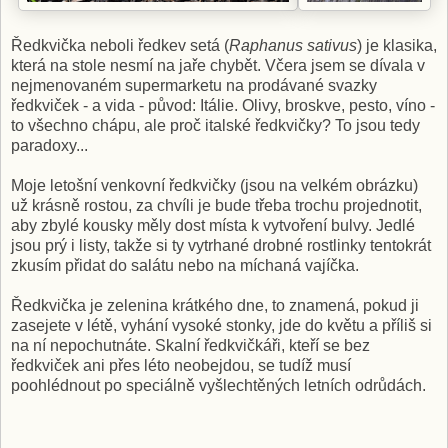
Ředkvička neboli ředkev setá (
Raphanus sativus
) je klasika,
která na stole nesmí na jaře chybět. Včera jsem se dívala v
nejmenovaném supermarketu na prodávané svazky
ředkviček - a vida - původ: Itálie. Olivy, broskve, pesto, víno -
to všechno chápu, ale proč italské ředkvičky? To jsou tedy
paradoxy...
Moje letošní venkovní ředkvičky (jsou na velkém obrázku)
už krásně rostou, za chvíli je bude třeba trochu projednotit,
aby zbylé kousky měly dost místa k vytvoření bulvy. Jedlé
jsou prý i listy, takže si ty vytrhané drobné rostlinky tentokrát
zkusím přidat do salátu nebo na míchaná vajíčka.
Ředkvička je zelenina krátkého dne, to znamená, pokud ji
zasejete v létě, vyhání vysoké stonky, jde do květu a příliš si
na ní nepochutnáte. Skalní ředkvičkáři, kteří se bez
ředkviček ani přes léto neobejdou, se tudíž musí
poohlédnout po speciálně vyšlechtěných letních odrůdách.