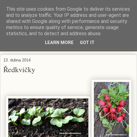
This site uses cookies from Google to deliver its services
ZAHRADA MĚ BAVÍ
and to analyze traffic. Your IP address and user-agent are
shared with Google along with performance and security
metrics to ensure quality of service, generate usage
Zahradničení s respektem...
statistics, and to detect and address abuse.
LEARN MORE
GOT IT
▼
13. dubna 2014
Ředkvičky