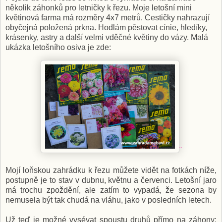
několik záhonků pro letničky k řezu. Moje letošní mini
květinová farma má rozměry 4x7 metrů. Cestičky nahrazují
obyčejná položená prkna. Hodlám pěstovat cínie, hledíky,
krásenky, astry a další velmi vděčné květiny do vázy. Malá
ukázka letošního osiva je zde:
¨
Mojí loňskou zahrádku k řezu můžete vidět na fotkách níže,
postupně je to stav v dubnu, květnu a červenci. Letošní jaro
má trochu zpoždění, ale zatím to vypadá, že sezona by
nemusela být tak chudá na vláhu, jako v posledních letech.
Už teď je možné vysévat spoustu druhů přímo na záhony: