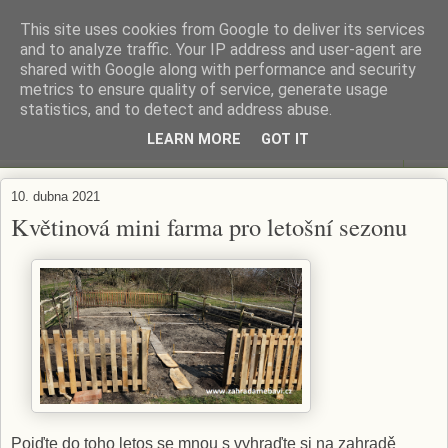
This site uses cookies from Google to deliver its services
ZAHRADA MĚ BAVÍ
and to analyze traffic. Your IP address and user-agent are
shared with Google along with performance and security
metrics to ensure quality of service, generate usage
Zahradničení s respektem...
statistics, and to detect and address abuse.
LEARN MORE
GOT IT
▼
10. dubna 2021
Květinová mini farma pro letošní sezonu
Pojďte do toho letos se mnou s vyhraďte si na zahradě