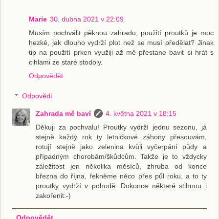
Marie
30. dubna 2021 v 22:09
Musím pochválit pěknou zahradu, použití proutků je moc
hezké, jak dlouho vydrží plot než se musí předělat? Jinak
tip na použití prken využiji až mě přestane bavit si hrát s
cihlami ze staré stodoly.
Odpovědět
Odpovědi
Zahrada mě baví
4. května 2021 v 18:15
Děkuji za pochvalu! Proutky vydrží jednu sezonu, já
stejně každý rok ty letničkové záhony přesouvám,
rotují stejně jako zelenina kvůli vyčerpání půdy a
případným chorobám/škůdcům. Takže je to vždycky
záležitost jen několika měsíců, zhruba od konce
března do října, řekněme něco přes půl roku, a to ty
proutky vydrží v pohodě. Dokonce některé stihnou i
zakořenit:-)
Odpovědět