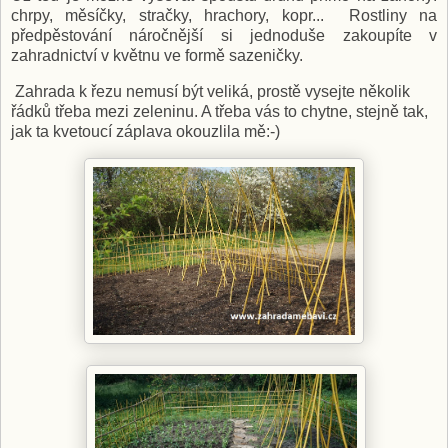
chrpy, měsíčky, stračky, hrachory, kopr... Rostliny na
předpěstování náročnější si jednoduše zakoupíte v
zahradnictví v květnu ve formě sazeničky.
Zahrada k řezu nemusí být veliká, prostě vysejte několik
řádků třeba mezi zeleninu. A třeba vás to chytne, stejně tak,
jak ta kvetoucí záplava okouzlila mě:-)