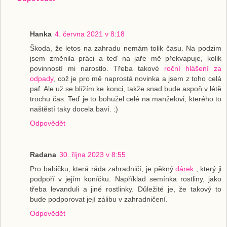
Hanka
4. června 2021 v 8:18
Škoda, že letos na zahradu nemám tolik času. Na podzim
jsem změnila práci a teď na jaře mě překvapuje, kolik
povinností mi narostlo. Třeba takové
roční hlášení za
odpady
, což je pro mě naprostá novinka a jsem z toho celá
paf. Ale už se blížím ke konci, takže snad bude aspoň v létě
trochu čas. Teď je to bohužel celé na manželovi, kterého to
naštěstí taky docela baví. :)
Odpovědět
Radana
30. října 2023 v 8:55
Pro babičku, která ráda zahradničí, je pěkný
dárek
, který ji
podpoří v jejím koníčku. Například semínka rostliny, jako
třeba levanduli a jiné rostlinky. Důležité je, že takový to
bude podporovat její zálibu v zahradničení.
Odpovědět