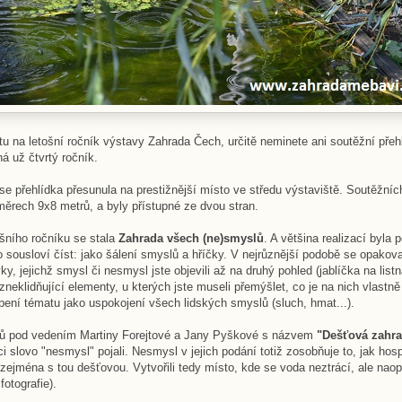
u na letošní ročník výstavy Zahrada Čech, určitě neminete ani soutěžní pře
ná už čtvrtý ročník.
se přehlídka přesunula na prestižnější místo ve středu výstaviště. Soutěžníc
změrech 9x8 metrů, a byly přístupné ze dvou stran.
šního ročníku se stala
Zahrada všech (ne)smyslů
. A většina realizací byla 
 sousloví číst: jako šálení smyslů a hříčky. V nejrůznější podobě se opakov
ky, jejichž smysl či nesmysl jste objevili až na druhý pohled (jablíčka na lis
zneklidňující elementy, u kterých jste museli přemýšlet, co je na nich vlastně
pení tématu jako uspokojení všech lidských smyslů (sluch, hmat...).
ců pod vedením Martiny Forejtové a Jany Pyškové s názvem
"Dešťová zahr
ci slovo "nesmysl" pojali. Nesmysl v jejich podání totiž zosobňuje to, jak ho
zejména s tou dešťovou. Vytvořili tedy místo, kde se voda neztrácí, ale naop
fotografie).