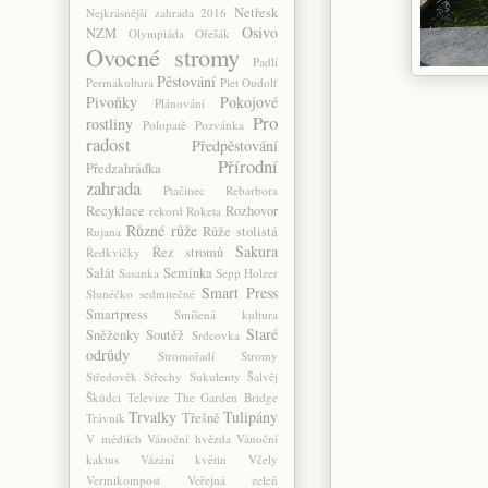
Netřesk
Nejkrásnější zahrada 2016
Osivo
NZM
Olympiáda
Ořešák
Ovocné stromy
Padlí
Pěstování
Permakultura
Piet Oudolf
Pivoňky
Pokojové
Plánování
Pro
rostliny
Polopatě
Pozvánka
radost
Předpěstování
Přírodní
Předzahrádka
zahrada
Ptačinec
Rebarbora
Recyklace
Rozhovor
rekord
Roketa
Různé
růže
Růže stolistá
Rujana
Sakura
Řez stromů
Ředkvičky
Salát
Semínka
Sasanka
Sepp Holzer
Smart Press
Slunéčko sedmitečné
Smartpress
Smíšená kultura
Staré
Sněženky
Soutěž
Srdcovka
odrůdy
Stromořadí
Stromy
Středověk
Střechy
Sukulenty
Šalvěj
Škůdci
Televize
The Garden Bridge
Trvalky
Tulipány
Třešně
Trávník
V médiích
Vánoční hvězda
Vánoční
kaktus
Vázání květin
Včely
Vermikompost
Veřejná zeleň