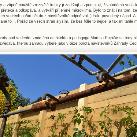
ny a vtipně použité zrezivělé trubky ji zadržují a zpomalují, životodárná voda 
 přetéká a odkapává, a vytváří příjemné mikroklima. Bylo to znát i na tom, ž
ých vedrech pořád někdo z návštěvníků odpočíval:-) Fakt povedený nápad. A ne
lané fólií. Pořád ze všech stran slyším, že bez fólie to nejde, a tak mi tahle 
oty pod vedením známého architekta a pedagoga Martina Rajniše se tedy plně
m zvědavá, kterou zahradu vybere jako vítěze porota návštěvníků Zahrady Čec