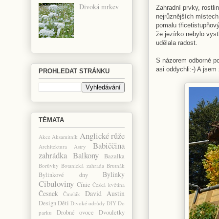
Divoká mrkev
Zahradní prvky, rostli
nejrůznějších místech
pomalu třicetistupňov
že jezírko nebylo vyst
udělala radost.
S názorem odborné por
asi oddychli:-) A jse
PROHLEDAT STRÁNKU
TÉMATA
Anglické růže
Akce
Aksamitník
Babiččina
Architektura
Astry
zahrádka
Balkony
Bazalka
Borůvky
Botanická zahrada
Brutnák
Bylinky
Bylinkové dny
Cibuloviny
Cínie
Česká květina
Česnek
David Austin
Čmelák
Design
Děti
Divoké odrůdy
DIY
Do
Drobné ovoce
Dvouletky
parku