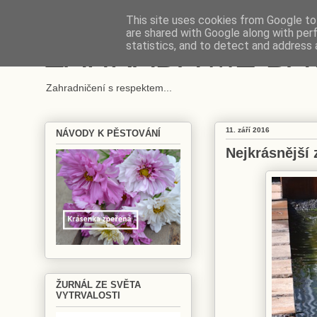
This site uses cookies from Google to 
are shared with Google along with per
ZAHRADA MĚ BA
statistics, and to detect and address 
Zahradničení s respektem...
11. září 2016
NÁVODY K PĚSTOVÁNÍ
Nejkrásnější
ŽURNÁL ZE SVĚTA
VYTRVALOSTI