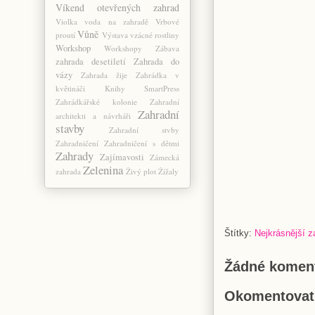
Víkend otevřených zahrad
Violka
voda na zahradě
Vrbové
Vůně
proutí
Výstava
vzácné rostliny
Workshop
Workshopy
Zábava
zahrada desetiletí
Zahrada do
vázy
Zahrada žije
Zahrádka v
květináči Knihy SmartPress
Zahrádkářské kolonie
Zahradní
Zahradní
architekti a návrháři
stavby
Zahradní stvby
Zahradničení
Zahradničení s dětmi
Zahrady
Zajímavosti
Zámecká
Zelenina
zahrada
Živý plot
Žížaly
Štítky:
Nejkrásnější 
Žádné koment
Okomentovat