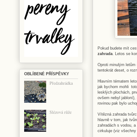
Pokud budete mít cest
zahrada
. Letos se ko
Oproti minulým letům 
tentokrát deset, o ro
OBLÍBENÉ PŘÍSPĚVKY
Hlavním tématem leto
Předzahrádka
jak bychom mohli toto
lesklých plochách, prv
ovšem nebyl jabloní), 
rovinou pak bylo ucho
Slézová růže
Vítězná zahrada tvůr
hlavně v tom, jak tvůr
zahradách s vodou, a 
cirkuluje (viz všechny 