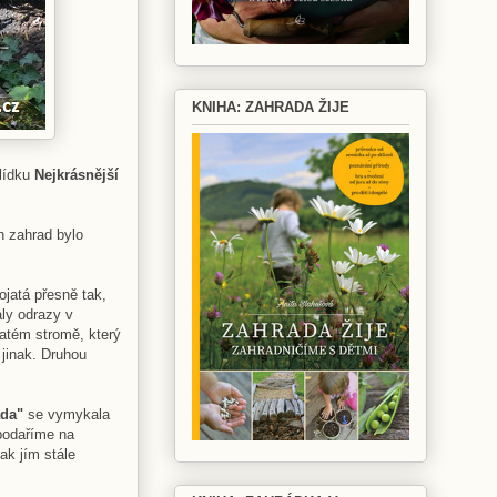
KNIHA: ZAHRADA ŽIJE
hlídku
Nejkrásnější
h zahrad bylo
pojatá přesně tak,
aly odrazy v
tnatém stromě, který
 jinak. Druhou
ada"
se vymykala
spodaříme na
ak jím stále