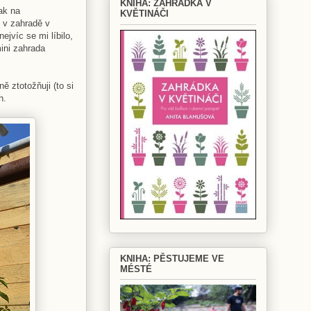
KNIHA: ZAHRÁDKA V
tak na
KVĚTINÁČI
e v zahradě v
jvíc se mi líbilo,
mini zahrada
 ztotožňuji (to si
h.
KNIHA: PĚSTUJEME VE
MÉSTÉ