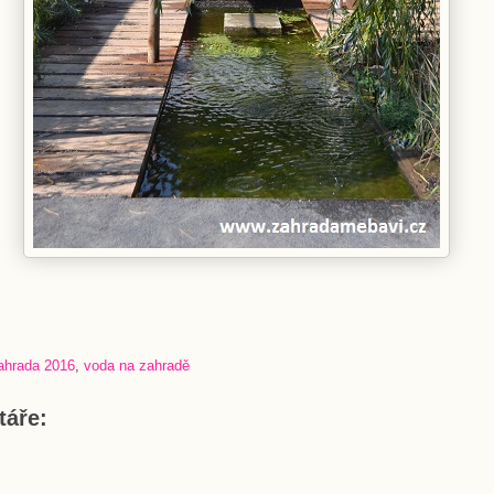
zahrada 2016
,
voda na zahradě
áře: