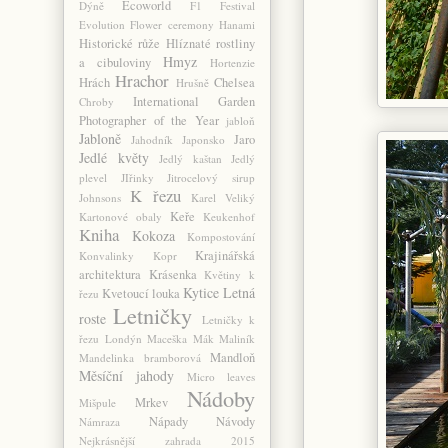
Ecoworld
Dýně
F1
Festival
Evolution
Flower ceremony
Hanami
Historické růže
Hlíznaté rostliny
Hmyz
a cibuloviny
Hortenzie
Hrachor
Hrách
Chelsea
Hrušně
International Garden
Chroby
Photographer of the Year
jabloň
Jabloně
Jaro
Jahodník
Japonsko
Jedlé květy
Jedlý kaštan
Jedlý
plevel
JIřinky
Jitrocelový sirup
K řezu
Johnsons
Karel Veliký
Keře
Kartonové obaly
Keukenhof
Kniha
Kokoza
Kompostování
Krajinářská
Konvalinky
Kopr
architektura
Krásenka
Květiny k
Kytice
Letná
Kvetoucí louka
řezu
Letničky
roste
Letničky k
řezu
Londýn
Maceška
Mák
Maliník
Mandloň
Mandelinka bramborová
Měsíční jahody
Micro leaves
Nádoby
Mrkev
Mišpule
Nápady
Návody
Námraza
Nejkrásnější zahrada 2015