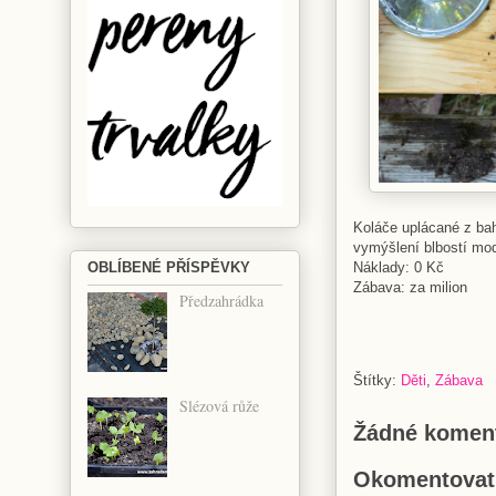
Koláče uplácané z bah
vymýšlení blbostí mod
Náklady: 0 Kč
OBLÍBENÉ PŘÍSPĚVKY
Zábava: za milion
Předzahrádka
Štítky:
Děti
,
Zábava
Slézová růže
Žádné koment
Okomentovat