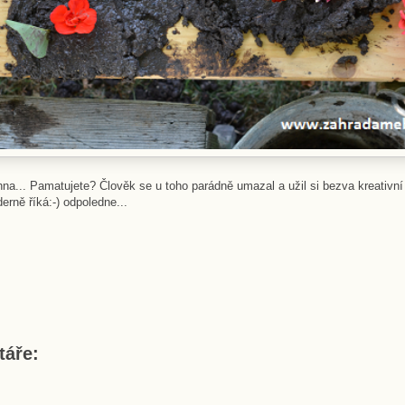
na... Pamatujete? Člověk se u toho parádně umazal a užil si bezva kreativní
erně říká:-) odpoledne...
áře: