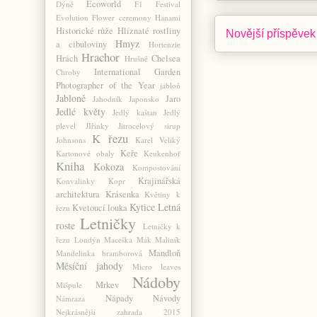
Ecoworld
Dýně
F1
Festival
Evolution
Flower ceremony
Hanami
Historické růže
Hlíznaté rostliny
Novější příspěvek
Hmyz
a cibuloviny
Hortenzie
Hrachor
Hrách
Chelsea
Hrušně
International Garden
Chroby
Photographer of the Year
jabloň
Jabloně
Jaro
Jahodník
Japonsko
Jedlé květy
Jedlý kaštan
Jedlý
plevel
JIřinky
Jitrocelový sirup
K řezu
Johnsons
Karel Veliký
Keře
Kartonové obaly
Keukenhof
Kniha
Kokoza
Kompostování
Krajinářská
Konvalinky
Kopr
architektura
Krásenka
Květiny k
Kytice
Letná
Kvetoucí louka
řezu
Letničky
roste
Letničky k
řezu
Londýn
Maceška
Mák
Maliník
Mandloň
Mandelinka bramborová
Měsíční jahody
Micro leaves
Nádoby
Mrkev
Mišpule
Nápady
Návody
Námraza
Nejkrásnější zahrada 2015