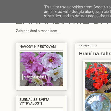
This site uses cookies from Google to 
are shared with Google along with per
ZAHRADA MĚ BA
statistics, and to detect and address 
Zahradničení s respektem...
12. srpna 2015
NÁVODY K PĚSTOVÁNÍ
Hraní na zah
ŽURNÁL ZE SVĚTA
VYTRVALOSTI