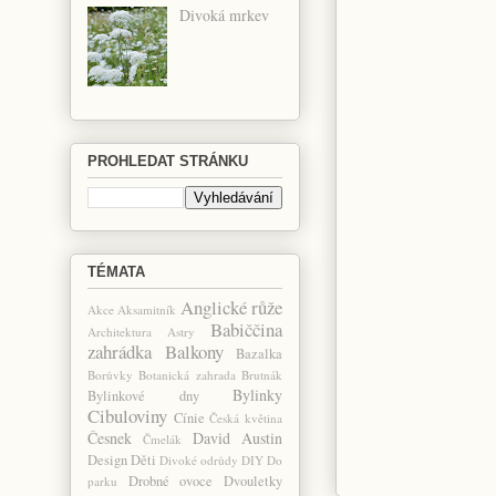
Divoká mrkev
PROHLEDAT STRÁNKU
TÉMATA
Anglické růže
Akce
Aksamitník
Babiččina
Architektura
Astry
zahrádka
Balkony
Bazalka
Borůvky
Botanická zahrada
Brutnák
Bylinky
Bylinkové dny
Cibuloviny
Cínie
Česká květina
Česnek
David Austin
Čmelák
Design
Děti
Divoké odrůdy
DIY
Do
Drobné ovoce
Dvouletky
parku