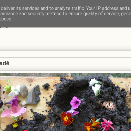
deliver its services and to analyze traffic. Your IP address and 
formance and security metrics to ensure quality of service, gen
VÍ
abuse.
radě