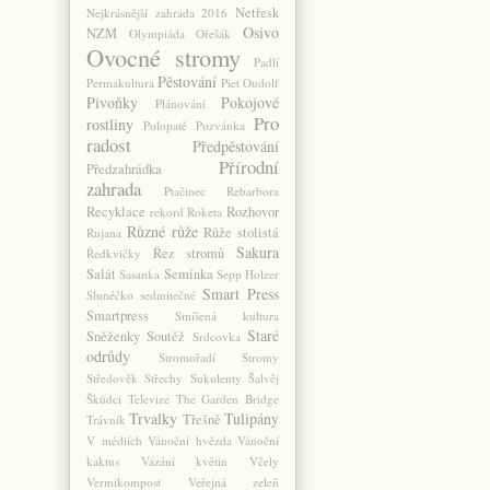
Netřesk
Nejkrásnější zahrada 2016
Osivo
NZM
Olympiáda
Ořešák
Ovocné stromy
Padlí
Pěstování
Permakultura
Piet Oudolf
Pivoňky
Pokojové
Plánování
Pro
rostliny
Polopatě
Pozvánka
radost
Předpěstování
Přírodní
Předzahrádka
zahrada
Ptačinec
Rebarbora
Recyklace
Rozhovor
rekord
Roketa
Různé
růže
Růže stolistá
Rujana
Sakura
Řez stromů
Ředkvičky
Salát
Semínka
Sasanka
Sepp Holzer
Smart Press
Slunéčko sedmitečné
Smartpress
Smíšená kultura
Staré
Sněženky
Soutěž
Srdcovka
odrůdy
Stromořadí
Stromy
Středověk
Střechy
Sukulenty
Šalvěj
Škůdci
Televize
The Garden Bridge
Trvalky
Tulipány
Třešně
Trávník
V médiích
Vánoční hvězda
Vánoční
kaktus
Vázání květin
Včely
Vermikompost
Veřejná zeleň