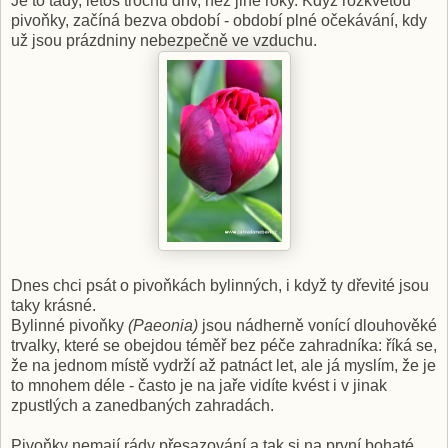
Je to tady, letos trochu dřív, než jiné roky. Když rozkvetou
pivoňky, začíná bezva období - období plné očekávání, kdy
už jsou prázdniny nebezpečně ve vzduchu.
Dnes chci psát o pivoňkách bylinných, i když ty dřevité jsou
taky krásné.
Bylinné pivoňky
(Paeonia)
jsou nádherně vonící dlouhověké
trvalky, které se obejdou téměř bez péče zahradníka: říká se,
že na jednom místě vydrží až patnáct let, ale já myslím, že je
to mnohem déle - často je na jaře vidíte kvést i v jinak
zpustlých a zanedbaných zahradách.
Pivoňky nemají rády přesazování a tak si na první bohaté