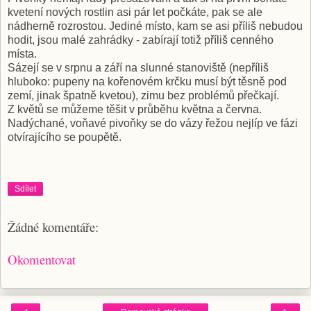
kvetení nových rostlin asi pár let počkáte, pak se ale
nádherně rozrostou. Jediné místo, kam se asi příliš nebudou
hodit, jsou malé zahrádky - zabírají totiž příliš cenného
místa.
Sázejí se v srpnu a září na slunné stanoviště (nepříliš
hluboko: pupeny na kořenovém krčku musí být těsně pod
zemí, jinak špatně kvetou), zimu bez problémů přečkají.
Z květů se můžeme těšit v průběhu května a června.
Nadýchané, voňavé pivoňky se do vázy řežou nejlíp ve fázi
otvírajícího se poupětě.
Sdílet
Žádné komentáře:
Okomentovat