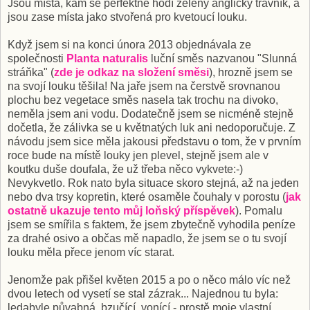
Jsou místa, kam se perfektně hodí zelený anglický trávník, a
jsou zase místa jako stvořená pro kvetoucí louku.
Když jsem si na konci února 2013 objednávala ze
společnosti
Planta naturalis
luční směs nazvanou "Slunná
stráňka" (
zde je odkaz na složení směsi
), hrozně jsem se
na svojí louku těšila! Na jaře jsem na čerstvě srovnanou
plochu bez vegetace směs nasela tak trochu na divoko,
neměla jsem ani vodu. Dodatečně jsem se nicméně stejně
dočetla, že zálivka se u květnatých luk ani nedoporučuje. Z
návodu jsem sice měla jakousi představu o tom, že v prvním
roce bude na místě louky jen plevel, stejně jsem ale v
koutku duše doufala, že už třeba něco vykvete:-)
Nevykvetlo. Rok nato byla situace skoro stejná, až na jeden
nebo dva trsy kopretin, které osaměle čouhaly v porostu (
jak
ostatně ukazuje tento můj loňský příspěvek
). Pomalu
jsem se smířila s faktem, že jsem zbytečně vyhodila peníze
za drahé osivo a občas mě napadlo, že jsem se o tu svojí
louku měla přece jenom víc starat.
Jenomže pak přišel květen 2015 a po o něco málo víc než
dvou letech od vysetí se stal zázrak... Najednou tu byla:
ledabyle půvabná, bzučící, vonící - prostě moje vlastní