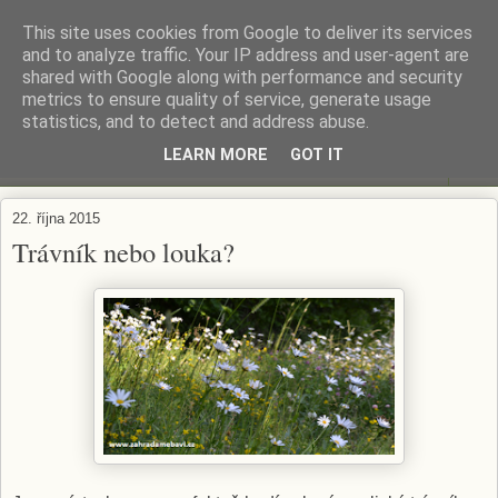
This site uses cookies from Google to deliver its services
ZAHRADA MĚ BAVÍ
and to analyze traffic. Your IP address and user-agent are
shared with Google along with performance and security
metrics to ensure quality of service, generate usage
Zahradničení s respektem...
statistics, and to detect and address abuse.
LEARN MORE
GOT IT
▼
22. října 2015
Trávník nebo louka?