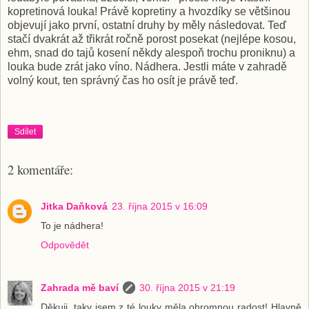
kopretinová louka! Právě kopretiny a hvozdíky se většinou
objevují jako první, ostatní druhy by měly následovat. Teď
stačí dvakrát až třikrát ročně porost posekat (nejlépe kosou,
ehm, snad do tajů kosení někdy alespoň trochu proniknu) a
louka bude zrát jako víno. Nádhera. Jestli máte v zahradě
volný kout, ten správný čas ho osít je právě teď.
Sdílet
2 komentáře:
Jitka Daňková
23. října 2015 v 16:09
To je nádhera!
Odpovědět
Zahrada mě baví
30. října 2015 v 21:19
Děkuji, taky jsem z té louky měla ohromnou radost! Hlavně