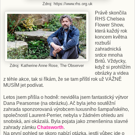
Zdroj: https://www.rhs.org.uk
Právě skončila
RHS Chelsea
Flower Show,
která každý rok
koncem května
rozbuší
zahradnická
srdce mnoha
Britů. Vždycky,
Zdroj: Katherine Anne Rose, The Observer
když si prohlížím
obrázky a videa
z téhle akce, tak si říkám, že se tam příští rok už VÁŽNĚ
MUSÍM jet podívat.
Letos jsem přišla o hodně: neviděla jsem fantastický výtvor
Dana Pearsonse (na obrázku). Ač byla jeho soutěžní
zahrada sponzorovaná výrobcem luxusního šampaňského,
společností Laurent-Perrier, nebyla v žádném ohledu ani
snobská, ani okázalá. Byla pojata jako zmenšenina slavné
zahrady zámku
Chatsworth
.
Na první pohled se skoro nabízí otázka, jestli vůbec jde o