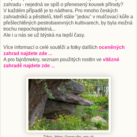
zahradu - nejedná se spíš o přenesený kousek přírody?
V každém případě je to nádhera. Pro mnoho českých
zahradníků a pěstitelů, kteří stále "jedou" v mulčovací kůře a
přešlechtěných pestrobarevných kultivarech, by byla možná
trochu nepochopitelná...
Ale i u nás se už blýská na lepší časy.
Více informací o celé soutěži a fotky dalších
oceněných
zahrad najdete zde ...
A pro fajnšmekry, seznam použitých rostlin ve
vítězné
zahradě najdete zde ...
Zdroj: https://www.rhs.org.uk