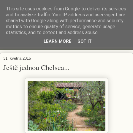
This site uses cookies from Google to deliver its services
ZAHRADA MĚ BAVÍ
and to analyze traffic. Your IP address and user-agent are
shared with Google along with performance and security
metrics to ensure quality of service, generate usage
Zahradničení s respektem...
statistics, and to detect and address abuse.
LEARN MORE
GOT IT
▼
31. května 2015
Ještě jednou Chelsea...