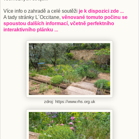
Více info o zahradě a celé soutěži
je k dispozici zde ...
A tady stránky L´Occitane,
věnované tomuto počinu se
spoustou dalších informací, včetně perfektního
interaktivního plánku ...
zdroj: https://www.rhs.org.uk