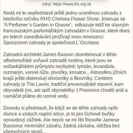
zdroj: https://www.rhs.org.uk
Nedá mi to nepředstavit ještě jednu oceněnou zahradu z
letošního ročníku RHS Chelsea Flower Show. Jmenuje se
‘A Perfumer’s Garden in Grasse’: odkazuje totiž ke slavným
francouzským parfumářským zahradám v Grasse, které dnes
po letech zanedbávání prožívají svou renesanci.
Sponzorem zahrady je společnost L´Occitane.
Zahradní architekt James Basson zkombinoval v téhle
středomořské voňavé zahradě rostliny, které jsou ve
voňavkářském průmyslu nezbytné: tymián, levandule,
rozmarýn, vonné růže, pivoňky, kosatce... Atmosféru jižních
krajů ješte dokreslují olivovníky a fíkovníky. Centrem
zahrady je The Lavoir, tradiční provensálské stavení, kam
obyvatelé (no, asi spíš obyvatelky:-) Provence chodili prát a
namáčet plátno do vonné vody.
Dovedu si představit, že když se do téhle zahrady opře
slunce a vzduch naplní silice, je to pro čichové buňky
opravdový zážitek. Ale nejvíc se mi líbi filosofie Jamese
Bassona: minimální zásahy, žádná závlaha, údržba bez
všemožných strojů...