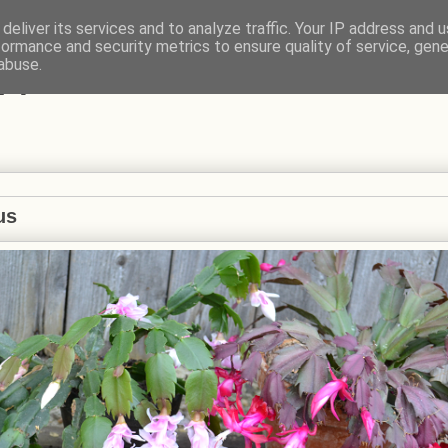
deliver its services and to analyze traffic. Your IP address and 
formance and security metrics to ensure quality of service, gen
VÍ
abuse.
us