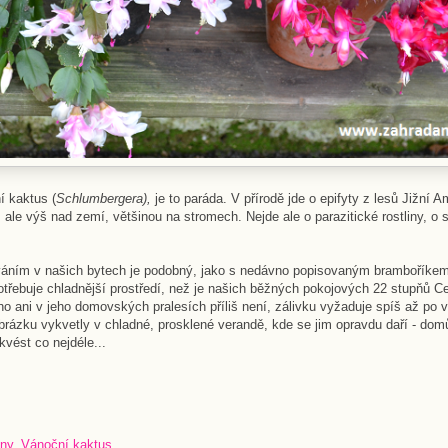
í kaktus (
Schlumbergera),
je to paráda.
V přírodě jde o epifyty z lesů Jižní Ame
 ale výš nad zemí, většinou na stromech. Nejde ale o parazitické rostliny, o 
váním v našich bytech je podobný, jako s nedávno popisovaným bramboříkem
 potřebuje chladnější prostředí, než je našich běžných pokojových 22 stupňů 
toho ani v jeho domovských pralesích příliš není, zálivku vyžaduje spíš až po
rázku vykvetly v chladné, prosklené verandě, kde se jim opravdu daří - domů
kvést co nejdéle...
iny
,
Vánoční kaktus