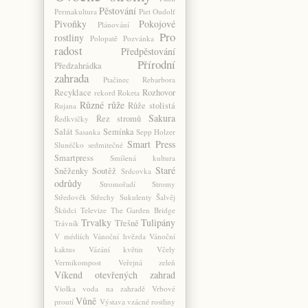
Pěstování
Permakultura
Piet Oudolf
Pivoňky
Pokojové
Plánování
Pro
rostliny
Polopatě
Pozvánka
radost
Předpěstování
Přírodní
Předzahrádka
zahrada
Ptačinec
Rebarbora
Recyklace
Rozhovor
rekord
Roketa
Různé
růže
Růže stolistá
Rujana
Sakura
Řez stromů
Ředkvičky
Salát
Semínka
Sasanka
Sepp Holzer
Smart Press
Slunéčko sedmitečné
Smartpress
Smíšená kultura
Staré
Sněženky
Soutěž
Srdcovka
odrůdy
Stromořadí
Stromy
Středověk
Střechy
Sukulenty
Šalvěj
Škůdci
Televize
The Garden Bridge
Trvalky
Tulipány
Třešně
Trávník
V médiích
Vánoční hvězda
Vánoční
kaktus
Vázání květin
Včely
Vermikompost
Veřejná zeleň
Víkend otevřených zahrad
Violka
voda na zahradě
Vrbové
Vůně
proutí
Výstava
vzácné rostliny