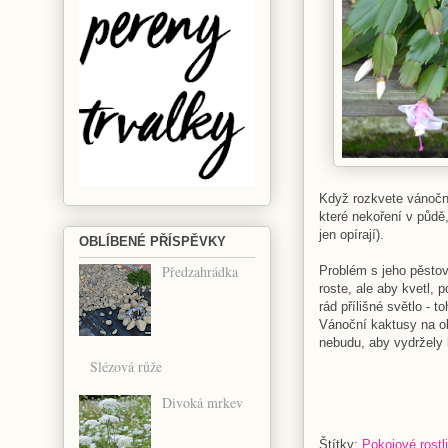
Když rozkvete vánočn
které nekoření v půdě,
jen opírají).
OBLÍBENÉ PŘÍSPĚVKY
Předzahrádka
Problém s jeho pěsto
roste, ale aby kvetl,
rád přílišné světlo - 
Vánoční kaktusy na ob
nebudu, aby vydržely 
Slézová růže
Divoká mrkev
Štítky:
Pokojové rostl