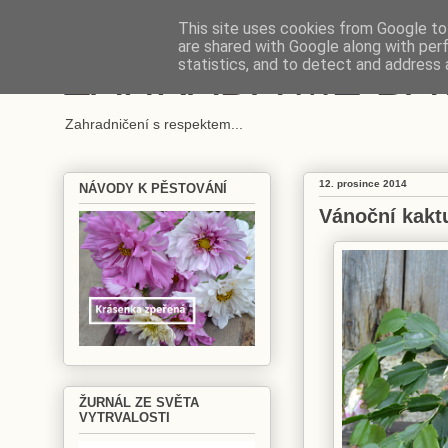
This site uses cookies from Google to 
are shared with Google along with per
ZAHRADA MĚ BA
statistics, and to detect and address 
Zahradničení s respektem...
12. prosince 2014
NÁVODY K PĚSTOVÁNÍ
Vánoční kakt
ŽURNÁL ZE SVĚTA
VYTRVALOSTI