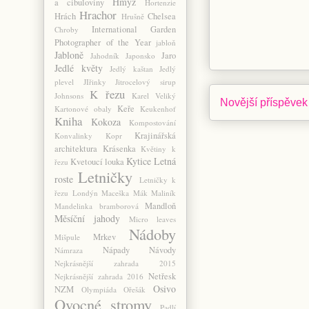
Hmyz
a cibuloviny
Hortenzie
Hrachor
Hrách
Chelsea
Hrušně
International Garden
Chroby
Photographer of the Year
jabloň
Jabloně
Jaro
Jahodník
Japonsko
Jedlé květy
Jedlý kaštan
Jedlý
plevel
JIřinky
Jitrocelový sirup
K řezu
Johnsons
Karel Veliký
Novější příspěvek
Keře
Kartonové obaly
Keukenhof
Kniha
Kokoza
Kompostování
Krajinářská
Konvalinky
Kopr
architektura
Krásenka
Květiny k
Kytice
Letná
Kvetoucí louka
řezu
Letničky
roste
Letničky k
řezu
Londýn
Maceška
Mák
Maliník
Mandloň
Mandelinka bramborová
Měsíční jahody
Micro leaves
Nádoby
Mrkev
Mišpule
Nápady
Návody
Námraza
Nejkrásnější zahrada 2015
Netřesk
Nejkrásnější zahrada 2016
Osivo
NZM
Olympiáda
Ořešák
Ovocné stromy
Padlí