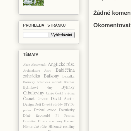
Žádné koment
Okomentovat
PROHLEDAT STRÁNKU
TÉMATA
Anglické růže
Akce
Aksamitník
Babiččina
Architektura
Astry
zahrádka
Balkony
Bazalka
Borůvky
Botanická zahrada
Brutnák
Bylinky
Bylinkové dny
Cibuloviny
Cínie
Česká květina
Česnek
David Austin
Čmelák
Design
Děti
Divoké odrůdy
DIY
Do
Drobné ovoce
Dvouletky
parku
Ecoworld
Dýně
F1
Festival
Evolution
Flower ceremony
Hanami
Historické růže
Hlíznaté rostliny