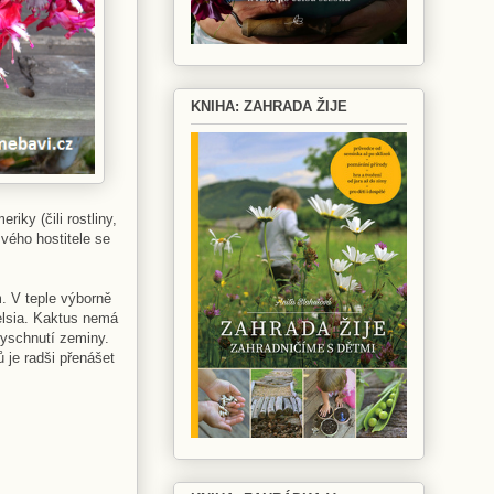
KNIHA: ZAHRADA ŽIJE
riky (čili rostliny,
svého hostitele se
. V teple výborně
Celsia. Kaktus nemá
 vyschnutí zeminy.
 je radši přenášet