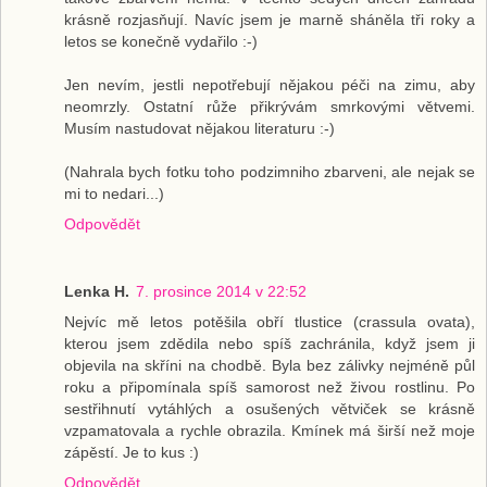
krásně rozjasňují. Navíc jsem je marně sháněla tři roky a
letos se konečně vydařilo :-)
Jen nevím, jestli nepotřebují nějakou péči na zimu, aby
neomrzly. Ostatní růže přikrývám smrkovými větvemi.
Musím nastudovat nějakou literaturu :-)
(Nahrala bych fotku toho podzimniho zbarveni, ale nejak se
mi to nedari...)
Odpovědět
Lenka H.
7. prosince 2014 v 22:52
Nejvíc mě letos potěšila obří tlustice (crassula ovata),
kterou jsem zdědila nebo spíš zachránila, když jsem ji
objevila na skříni na chodbě. Byla bez zálivky nejméně půl
roku a připomínala spíš samorost než živou rostlinu. Po
sestřihnutí vytáhlých a osušených větviček se krásně
vzpamatovala a rychle obrazila. Kmínek má širší než moje
zápěstí. Je to kus :)
Odpovědět