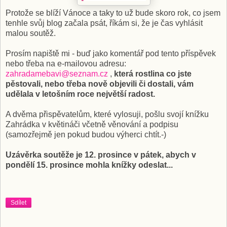
Protože se blíží Vánoce a taky to už bude skoro rok, co jsem
tenhle svůj blog začala psát, říkám si, že je čas vyhlásit
malou soutěž.
Prosím napiště mi - buď jako komentář pod tento příspěvek
nebo třeba na e-mailovou adresu:
zahradamebavi@seznam.cz
,
která rostlina co jste
pěstovali, nebo třeba nově objevili či dostali, vám
udělala v letošním roce největší radost.
A dvěma přispěvatelům, které vylosuji, pošlu svojí knížku
Zahrádka v květináči včetně věnování a podpisu
(samozřejmě jen pokud budou výherci chtít.-)
Uzávěrka soutěže je 12. prosince v pátek, abych v
pondělí 15. prosince mohla knížky odeslat...
Sdílet