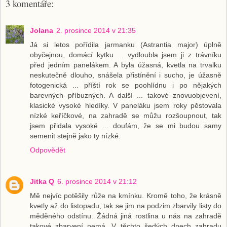
3 komentáře:
Jolana
2. prosince 2014 v 21:35
Já si letos pořídila jarmanku (Astrantia major) úplně
obyčejnou, domácí kytku ... vydloubla jsem ji z trávníku
před jedním panelákem. A byla úžasná, kvetla na trvalku
neskutečně dlouho, snášela přistínění i sucho, je úžasně
fotogenická ... příští rok se poohlídnu i po nějakých
barevných příbuzných. A další ... takové znovuobjevení,
klasické vysoké hledíky. V paneláku jsem roky pěstovala
nízké keříčkové, na zahradě se můžu rozšoupnout, tak
jsem přidala vysoké ... doufám, že se mi budou samy
semenit stejně jako ty nízké.
Odpovědět
Jitka Q
6. prosince 2014 v 21:12
Mě nejvíc potěšily růže na kmínku. Kromě toho, že krásně
kvetly až do listopadu, tak se jim na podzim zbarvily listy do
měděného odstínu. Žádná jiná rostlina u nás na zahradě
takové zbarvení nemá. V těchto šedých dnech zahradu