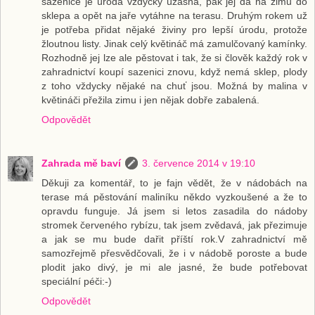
sazenice je úroda vždycky úžasná, pak jej dá na zimu do
sklepa a opět na jaře vytáhne na terasu. Druhým rokem už
je potřeba přidat nějaké živiny pro lepší úrodu, protože
žloutnou listy. Jinak celý květináč má zamulčovaný kamínky.
Rozhodně jej lze ale pěstovat i tak, že si člověk každý rok v
zahradnictví koupí sazenici znovu, když nemá sklep, plody
z toho vždycky nějaké na chuť jsou. Možná by malina v
květináči přežila zimu i jen nějak dobře zabalená.
Odpovědět
Zahrada mě baví
3. července 2014 v 19:10
Děkuji za komentář, to je fajn vědět, že v nádobách na
terase má pěstování maliníku někdo vyzkoušené a že to
opravdu funguje. Já jsem si letos zasadila do nádoby
stromek červeného rybízu, tak jsem zvědavá, jak přezimuje
a jak se mu bude dařit příští rok.V zahradnictví mě
samozřejmě přesvědčovali, že i v nádobě poroste a bude
plodit jako divý, je mi ale jasné, že bude potřebovat
speciální péči:-)
Odpovědět