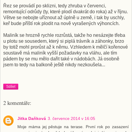
Řez se provádí po sklizni, tedy zhruba v červenci,
remontující odrůdy (ty, které plodí dvakrát do roka) až v říjnu.
Větve se nebojte uříznout až úplně u země, i tak by uschly,
keř bude příští rok plodit na nově vyrašených výhoncích.
Maliník se hrozně rychle rozrůstá, takže ho nesázejte třeba
u plotu se sousedem, který si piplá trávník a záhonky, brzo
by totiž mohl prorůst až k němu. Vzhledem k mělčí kořenové
soustavě má maliník vyšší požadavky na vláhu, ale tím
pádem by se mu mělo dařit také v nádobách. Já osobně
jsem to tedy na balkoně ještě nikdy nezkoušela...
Sdílet
2 komentáře:
Jitka Daňková
3. července 2014 v 16:05
Moje máma jej pěstuje na terase. První rok po zasazení