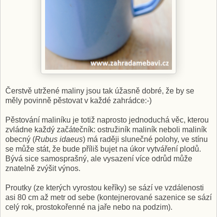
Čerstvě utržené maliny jsou tak úžasně dobré, že by se
měly povinně pěstovat v každé zahrádce:-)
Pěstování maliníku je totiž naprosto jednoduchá věc, kterou
zvládne každý začátečník: ostružiník maliník neboli maliník
obecný (
Rubus idaeus
) má raději slunečné polohy, ve stínu
se může stát, že bude příliš bujet na úkor vytváření plodů.
Bývá sice samosprašný, ale vysazení více odrůd může
znatelně zvýšit výnos.
Proutky (ze kterých vyrostou keříky) se sází ve vzdálenosti
asi 80 cm až metr od sebe (kontejnerované sazenice se sází
celý rok, prostokořenné na jaře nebo na podzim).