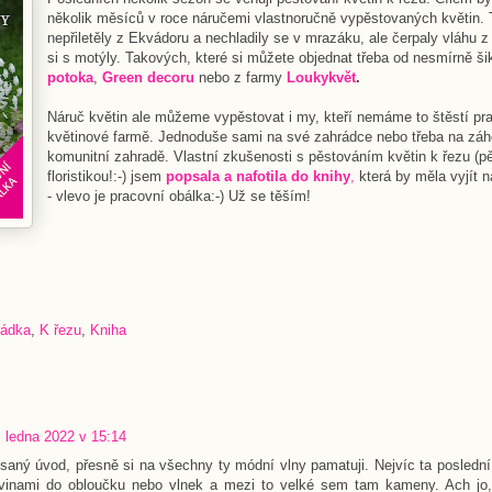
několik měsíců v roce náručemi vlastnoručně vypěstovaných květin.
nepřiletěly z Ekvádoru a nechladily se v mrazáku, ale čerpaly vláhu z 
si s motýly. Takových, které si můžete objednat třeba od nesmírně 
potoka
,
Green decoru
nebo z farmy
Loukykvět
.
Náruč květin ale můžeme vypěstovat i my, kteří nemáme to štěstí pr
květinové farmě. Jednoduše sami na své zahrádce nebo třeba na záh
komunitní zahradě. Vlastní zkušenosti s pěstováním květin k řezu (pě
floristikou!:-) jsem
popsala a nafotila do knihy
,
která by měla vyjít na
- vlevo je pracovní obálka:-) Už se těším!
rádka
,
K řezu
,
Kniha
. ledna 2022 v 15:14
aný úvod, přesně si na všechny ty módní vlny pamatuji. Nejvíc ta poslední 
vinami do obloučku nebo vlnek a mezi to velké sem tam kameny. Ach jo, 