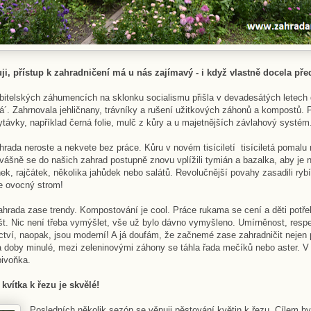
i, přístup k zahradničení má u nás zajímavý - i když vlastně docela před
bitelských záhumencích na sklonku socialismu přišla v devadesátých letech
´. Zahrnovala jehličnany, trávníky a rušení užitkových záhonů a kompostů. P
ytávky, například černá folie, mulč z kůry a u majetnějších závlahový systém
rada neroste a nekvete bez práce. Kůru v novém tisíciletí tisíciletá pomalu 
ášně se do našich zahrad postupně znovu vplížili tymián a bazalka, aby je ná
ek, rajčátek, několika jahůdek nebo salátů. Revolučnější povahy zasadili rybí
e ovocný strom!
hrada zase trendy. Kompostování je cool. Práce rukama se cení a děti potřebu
t. Nic není třeba vymýšlet, vše už bylo dávno vymyšleno. Umírněnost, resp
tví, naopak, jsou moderní! A já doufám, že začnemé zase zahradničit nejen pr
doby minulé, mezi zeleninovými záhony se táhla řada mečíků nebo aster. V
pivoňka.
 kvítka k řezu je skvělé!
Posledních několik sezón se věnuji pěstování květin k řezu. Cílem by