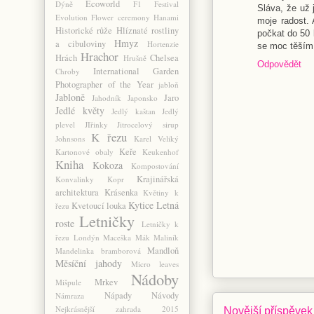
Ecoworld
Dýně
F1
Festival
Sláva, že už 
Evolution
Flower ceremony
Hanami
moje radost. 
Historické růže
Hlíznaté rostliny
počkat do 50 l
Hmyz
a cibuloviny
Hortenzie
se moc těším
Hrachor
Hrách
Chelsea
Hrušně
Odpovědět
International Garden
Chroby
Photographer of the Year
jabloň
Jabloně
Jaro
Jahodník
Japonsko
Jedlé květy
Jedlý kaštan
Jedlý
plevel
JIřinky
Jitrocelový sirup
K řezu
Johnsons
Karel Veliký
Keře
Kartonové obaly
Keukenhof
Kniha
Kokoza
Kompostování
Krajinářská
Konvalinky
Kopr
architektura
Krásenka
Květiny k
Kytice
Letná
Kvetoucí louka
řezu
Letničky
roste
Letničky k
řezu
Londýn
Maceška
Mák
Maliník
Mandloň
Mandelinka bramborová
Měsíční jahody
Micro leaves
Nádoby
Mrkev
Mišpule
Nápady
Návody
Námraza
Nejkrásnější zahrada 2015
Novější příspěvek