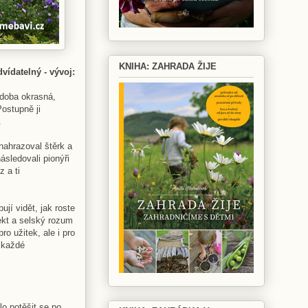
KNIHA: ZAHRADA ŽIJE
vídatelný - vývoj:
 doba okrasná,
ostupně ji
.
nahrazoval štěrk a
sledovali pionýři
z a ti
jí vidět, jak roste
ekt a selský rozum
o užitek, ale i pro
 každé
lo potěšit se po