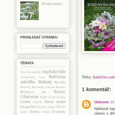
Divoká mrkev
PROHLEDAT STRÁNKU
TÉMATA
Anglické růže
Akce
Aksamitník
Babiččina
Architektura
Astry
Štítky:
Babiččina zah
zahrádka
Balkony
Bazalka
Borůvky
Botanická zahrada
Brutnák
1 komentář:
Bylinky
Bylinkové dny
Cibuloviny
Cínie
Česká květina
Česnek
David Austin
Čmelák
Unknown
21
Design
Děti
Divoké odrůdy
DIY
Do
Nádherně naps
Drobné ovoce
Dvouletky
parku
záhony s dře