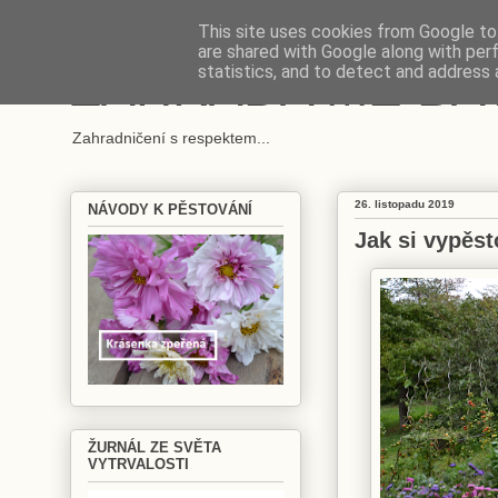
This site uses cookies from Google to 
are shared with Google along with per
ZAHRADA MĚ BA
statistics, and to detect and address 
Zahradničení s respektem...
26. listopadu 2019
NÁVODY K PĚSTOVÁNÍ
Jak si vypěst
ŽURNÁL ZE SVĚTA
VYTRVALOSTI