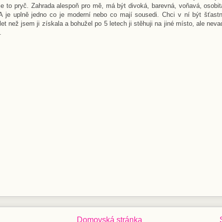
je to pryč. Zahrada alespoň pro mě, má být divoká, barevná, voňavá, osobit
A je uplně jedno co je moderní nebo co mají sousedi. Chci v ní být šťast
et než jsem ji získala a bohužel po 5 letech ji stěhuji na jiné místo, ale nev
.
Domovská stránka