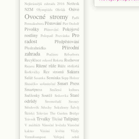
Netřesk
Nejkrásnější zahrada 2016
Osivo
NZM
Olympiáda
Ořešák
Ovocné stromy
Padlí
Pěstování
Permakultura
Piet Oudolf
Pivoňky
Pokojové
Plánování
Pro
rostliny
Polopatě
Pozvánka
radost
Předpěstování
Přírodní
Předzahrádka
zahrada
Ptačinec
Rebarbora
Recyklace
Rozhovor
rekord
Roketa
Různé
růže
Růže stolistá
Rujana
Sakura
Řez stromů
Ředkvičky
Salát
Semínka
Sasanka
Sepp Holzer
Smart Press
Slunéčko sedmitečné
Smartpress
Smíšená kultura
Staré
Sněženky
Soutěž
Srdcovka
odrůdy
Stromořadí
Stromy
Středověk
Střechy
Sukulenty
Šalvěj
Škůdci
Televize
The Garden Bridge
Trvalky
Tulipány
Třešně
Trávník
V médiích
Vánoční hvězda
Vánoční
kaktus
Vázání květin
Včely
Vermikompost
Veřejná zeleň