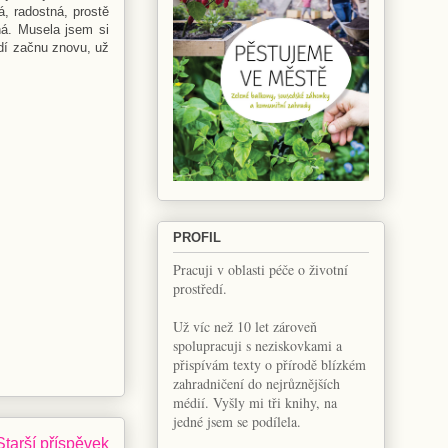
á, radostná, prostě
ná. Musela jsem si
adí začnu znovu, už
PROFIL
Pracuji v oblasti péče o životní
prostředí.
Už víc než 10 let zároveň
spolupracuji s neziskovkami a
přispívám texty o přírodě blízkém
zahradničení do nejrůznějších
médií. Vyšly mi tři knihy, na
jedné jsem se podílela.
Starší příspěvek