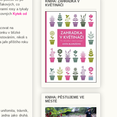
KNIHA: ZAHRÁDKA V
 Takových, co
KVĚTINÁČI
ranní rosy a tykaly
šikovných
Kytek od
acovat na
onku v blízké
stováním, nikoli s
 jaře příštího roku
KNIHA: PĚSTUJEME VE
MÉSTÉ
unifomita, trávník,
jedna jako druhá.