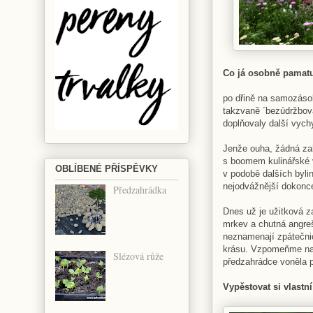
Co já osobně pamatuj
po dřině na samozáso
takzvaně ´bezúdržbová
doplňovaly další vych
Jenže ouha, žádná zah
s boomem kulinářské v
OBLÍBENÉ PŘÍSPĚVKY
v podobě dalších bylin
nejodvážnější dokonc
Předzahrádka
Dnes už je užitková za
mrkev a chutná angreš
neznamenají zpátečnic
krásu. Vzpomeňme na 
Slézová růže
předzahrádce voněla 
Vypěstovat si vlastní