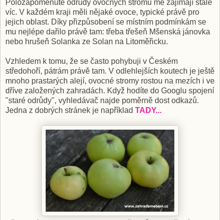
Polozapomenuté odrůdy ovocných stromů mě zajímají stále
víc. V každém kraji měli nějaké ovoce, typické právě pro
jejich oblast. Díky přizpůsobení se místním podmínkám se
mu nejlépe dařilo právě tam: třeba třešeň Mšenská jánovka
nebo hrušeň Solanka ze Solan na Litoměřicku.
Vzhledem k tomu, že se často pohybuji v Českém
středohoří, pátrám právě tam. V odlehlejších koutech je ještě
mnoho prastarých alejí, ovocné stromy rostou na mezích i ve
dříve založených zahradách. Když hodíte do Googlu spojení
"staré odrůdy", vyhledávač najde poměrně dost odkazů.
Jedna z dobrých stránek je například
TADY...