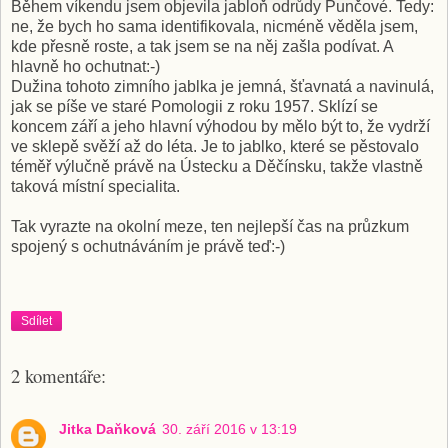
Během víkendu jsem objevila jabloň odrůdy Punčové. Tedy:
ne, že bych ho sama identifikovala, nicméně věděla jsem,
kde přesně roste, a tak jsem se na něj zašla podívat. A
hlavně ho ochutnat:-)
Dužina tohoto zimního jablka je jemná, šťavnatá a navinulá,
jak se píše ve staré Pomologii z roku 1957. Sklízí se
koncem září a jeho hlavní výhodou by mělo být to, že vydrží
ve sklepě svěží až do léta. Je to jablko, které se pěstovalo
téměř výlučně právě na Ústecku a Děčínsku, takže vlastně
taková místní specialita.
Tak vyrazte na okolní meze, ten nejlepší čas na průzkum
spojený s ochutnáváním je právě teď:-)
Sdílet
2 komentáře:
Jitka Daňková
30. září 2016 v 13:19