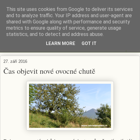
This site uses cookies from Google to deliver its services
ZAHRADA MĚ BAVÍ
and to analyze traffic. Your IP address and user-agent are
shared with Google along with performance and security
metrics to ensure quality of service, generate usage
Zahradničení s respektem...
statistics, and to detect and address abuse.
LEARN MORE
GOT IT
▼
27. září 2016
Čas objevit nové ovocné chutě