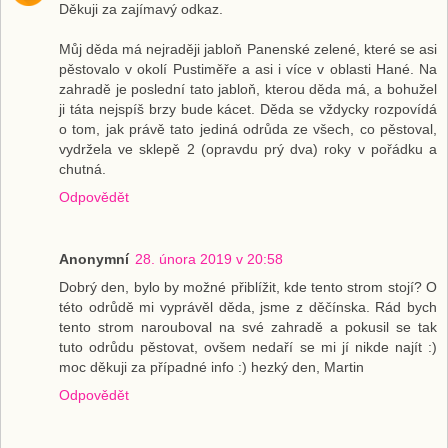
Děkuji za zajímavý odkaz.
Můj děda má nejraději jabloň Panenské zelené, které se asi
pěstovalo v okolí Pustiměře a asi i více v oblasti Hané. Na
zahradě je poslední tato jabloň, kterou děda má, a bohužel
ji táta nejspíš brzy bude kácet. Děda se vždycky rozpovídá
o tom, jak právě tato jediná odrůda ze všech, co pěstoval,
vydržela ve sklepě 2 (opravdu prý dva) roky v pořádku a
chutná.
Odpovědět
Anonymní
28. února 2019 v 20:58
Dobrý den, bylo by možné přiblížit, kde tento strom stojí? O
této odrůdě mi vyprávěl děda, jsme z děčínska. Rád bych
tento strom narouboval na své zahradě a pokusil se tak
tuto odrůdu pěstovat, ovšem nedaří se mi jí nikde najít :)
moc děkuji za případné info :) hezký den, Martin
Odpovědět