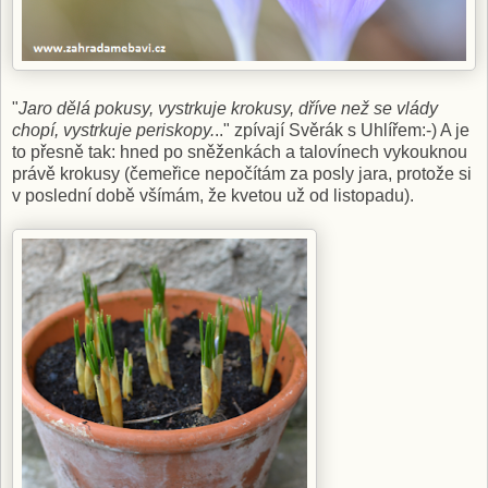
"
Jaro dělá pokusy, vystrkuje krokusy, dříve než se vlády
chopí, vystrkuje periskopy.
.." zpívají Svěrák s Uhlířem:-) A je
to přesně tak: hned po sněženkách a talovínech vykouknou
právě krokusy (čemeřice nepočítám za posly jara, protože si
v poslední době všímám, že kvetou už od listopadu).