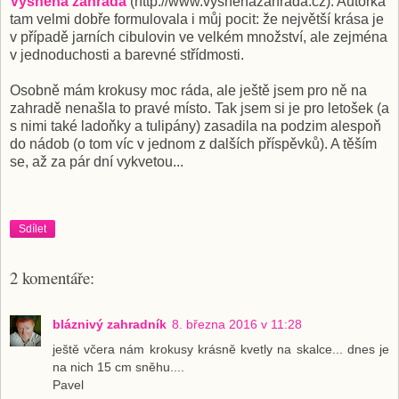
Vysněná zahrada
(http://www.vysnenazahrada.cz). Autorka
tam velmi dobře formulovala i můj pocit: že největší krása je
v případě jarních cibulovin ve velkém množství, ale zejména
v jednoduchosti a barevné střídmosti.
Osobně mám krokusy moc ráda, ale ještě jsem pro ně na
zahradě nenašla to pravé místo. Tak jsem si je pro letošek (a
s nimi také ladoňky a tulipány) zasadila na podzim alespoň
do nádob (o tom víc v jednom z dalších příspěvků). A těším
se, až za pár dní vykvetou...
Sdílet
2 komentáře:
bláznivý zahradník
8. března 2016 v 11:28
ještě včera nám krokusy krásně kvetly na skalce... dnes je
na nich 15 cm sněhu....
Pavel