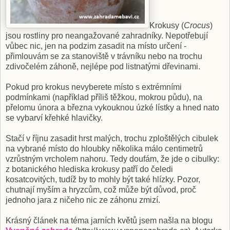
Krokusy (
Crocus
)
jsou rostliny pro neangažované zahradníky. Nepotřebují
vůbec nic, jen na podzim zasadit na místo určení -
přimlouvám se za stanoviště v trávníku nebo na trochu
zdivočelém záhoně, nejlépe pod listnatými dřevinami.
Pokud pro krokus nevyberete místo s extrémními
podmínkami (například příliš těžkou, mokrou půdu), na
přelomu února a března vykouknou úzké lístky a hned nato
se vybarví křehké hlavičky.
Stačí v říjnu zasadit hrst malých, trochu zploštělých cibulek
na vybrané místo do hloubky několika málo centimetrů
vzrůstným vrcholem nahoru. Tedy doufám, že jde o cibulky:
z botanického hlediska krokusy patří do čeledi
kosatcovitých, tudíž by to mohly být také hlízky. Pozor,
chutnají myším a hryzcům, což může být důvod, proč
jednoho jara z ničeho nic ze záhonu zmizí.
Krásný článek na téma jarních květů jsem našla na blogu