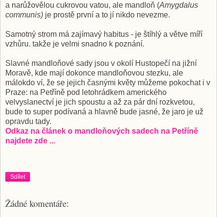
a narůžovělou cukrovou vatou, ale mandloň (
Amygdalus
communis)
je prostě první a to jí nikdo nevezme.
Samotný strom má zajímavý habitus - je štíhlý a větve míří
vzhůru. takže je velmi snadno k poznání.
Slavné mandloňové sady jsou v okolí Hustopečí na jižní
Moravě, kde mají dokonce mandloňovou stezku, ale
málokdo ví, že se jejich časnými květy můžeme pokochat i v
Praze: na Petříně pod letohrádkem amerického
velvyslanectví je jich spoustu a až za pár dní rozkvetou,
bude to super podívaná a hlavně bude jasné, že jaro je už
opravdu tady.
Odkaz na článek o mandloňových sadech na Petříně
najdete zde ...
Sdílet
Žádné komentáře: