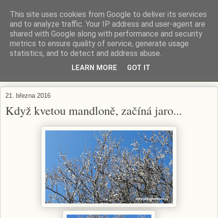
This site uses cookies from Google to deliver its services
ZAHRADA MĚ BAVÍ
and to analyze traffic. Your IP address and user-agent are
shared with Google along with performance and security
metrics to ensure quality of service, generate usage
Zahradničení s respektem...
statistics, and to detect and address abuse.
LEARN MORE
GOT IT
▼
21. března 2016
Když kvetou mandloně, začíná jaro...