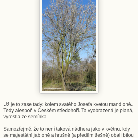
Už je to zase tady: kolem svatého Josefa kvetou mandloně...
Tedy alespoň v Českém středohoří. Ta vyobrazená je planá,
vyrostla ze semínka.
Samozřejmě, že to není taková nádhera jako v květnu, kdy
se majestátní jabloně a hrušně (a předtím třešně) obalí bílou