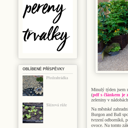
OBLÍBENÉ PŘÍSPĚVKY
Předzahrádka
Minulý týden jsem m
(
pdf s článkem je 
zeleniny v nádobách
Slézová růže
Na městské zahradník
Burgon and Ball spo
tvrzení odborníků, 
ovoce. Na tomto zák