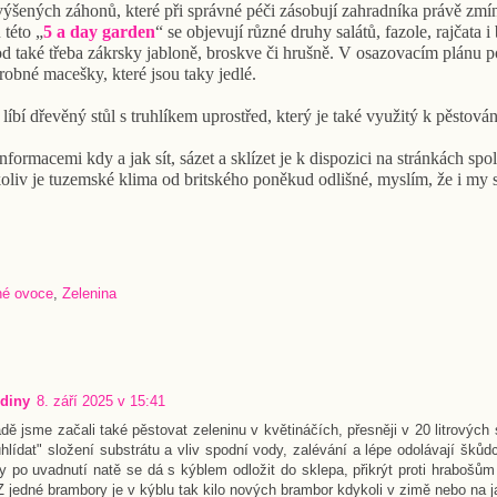
ýšených záhonů, které při správné péči zásobují zahradníka právě zm
 této „
5 a day garden
“ se objevují různé druhy salátů, fazole, rajčata 
d také třeba zákrsky jabloně, broskve či hrušně. V osazovacím plánu po
drobné macešky, které jsou taky jedlé.
líbí dřevěný stůl s truhlíkem uprostřed, který je také využitý k pěstován
nformacemi kdy a jak sít, sázet a sklízet je k dispozici na stránkách spo
koliv je tuzemské klima od britského poněkud odlišné, myslím, že i m
né ovoce
,
Zelenina
diny
8. září 2025 v 15:41
dě jsme začali také pěstovat zeleninu v květináčích, přesněji v 20 litrových
hlídat" složení substrátu a vliv spodní vody, zalévání a lépe odolávají šků
 po uvadnutí natě se dá s kýblem odložit do sklepa, přikrýt proti hrabošům
 Z jedné brambory je v kýblu tak kilo nových brambor kdykoli v zimě nebo na j