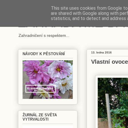
This site uses cookies from Google to 
are shared with Google along with per
ZAHRADA MĚ BA
statistics, and to detect and address 
Zahradničení s respektem...
13. ledna 2016
NÁVODY K PĚSTOVÁNÍ
Vlastní ovoce
ŽURNÁL ZE SVĚTA
VYTRVALOSTI