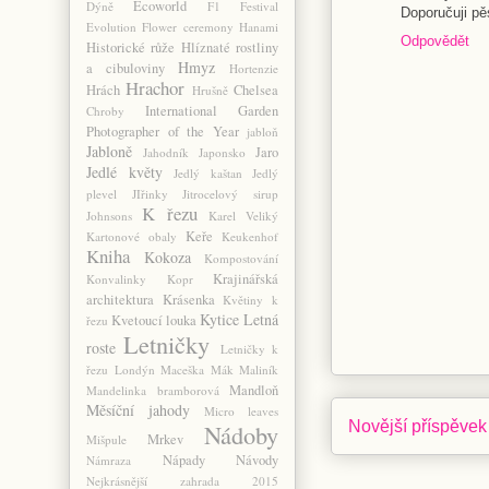
Ecoworld
Dýně
F1
Festival
Doporučuji pě
Evolution
Flower ceremony
Hanami
Odpovědět
Historické růže
Hlíznaté rostliny
Hmyz
a cibuloviny
Hortenzie
Hrachor
Hrách
Chelsea
Hrušně
International Garden
Chroby
Photographer of the Year
jabloň
Jabloně
Jaro
Jahodník
Japonsko
Jedlé květy
Jedlý kaštan
Jedlý
plevel
JIřinky
Jitrocelový sirup
K řezu
Johnsons
Karel Veliký
Keře
Kartonové obaly
Keukenhof
Kniha
Kokoza
Kompostování
Krajinářská
Konvalinky
Kopr
architektura
Krásenka
Květiny k
Kytice
Letná
Kvetoucí louka
řezu
Letničky
roste
Letničky k
řezu
Londýn
Maceška
Mák
Maliník
Mandloň
Mandelinka bramborová
Měsíční jahody
Micro leaves
Novější příspěvek
Nádoby
Mrkev
Mišpule
Nápady
Návody
Námraza
Nejkrásnější zahrada 2015