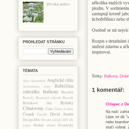
několika malých vyv
Divoká mrkev
plodin. V sortimentu
zastupují kromě jaho
lichořeřišnici nebo 
Osobně se mi nejvíc 
Rozpis s detailními i
PROHLEDAT STRÁNKU
stažení zdarma a ač
inspirovat.
TÉMATA
Štítky:
Balkony
,
Drob
Anglické růže
Akce
Aksamitník
Babiččina
Architektura
Astry
1 komentář:
zahrádka
Balkony
Bazalka
Borůvky
Botanická zahrada
Brutnák
Bylinky
Bylinkové dny
Chlapec z De
Cibuloviny
Cínie
Česká květina
Na naší zahra
Česnek
David Austin
Čmelák
Lépe se dá "u
Design
Děti
Divoké odrůdy
DIY
Do
nebo brambory
Drobné ovoce
Dvouletky
parku
stačí vybrat.