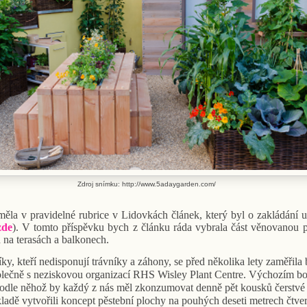
Zdroj snímku: http://www.5adaygarden.com/
ěla v pravidelné rubrice v Lidovkách článek, který byl o zakládání 
zde
). V tomto příspěvku bych z článku ráda vybrala část věnovanou 
 na terasách a balkonech.
y, kteří nedisponují trávníky a záhony, se před několika lety zaměřila 
lečně s neziskovou organizací RHS Wisley Plant Centre. Výchozím bo
podle něhož by každý z nás měl zkonzumovat denně pět kousků čerstvé
ladě vytvořili koncept pěstební plochy na pouhých deseti metrech čtv