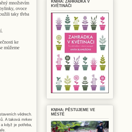
KNIHA: ZAHRÁDKA V
íněný množstvím
KVĚTINÁČI
i bylinky, ovoce
užili taky třeba
í.
lečnosti ke
y se můžeme
KNIHA: PĚSTUJEME VE
MÉSTÉ
 staveních vědrech.
dců. A taková mrkev
 a když je potřeba,
aře.