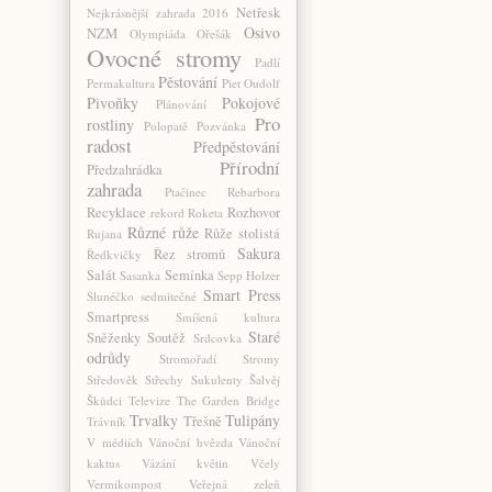
Netřesk
Nejkrásnější zahrada 2016
Osivo
NZM
Olympiáda
Ořešák
Ovocné stromy
Padlí
Pěstování
Permakultura
Piet Oudolf
Pivoňky
Pokojové
Plánování
Pro
rostliny
Polopatě
Pozvánka
radost
Předpěstování
Přírodní
Předzahrádka
zahrada
Ptačinec
Rebarbora
Recyklace
Rozhovor
rekord
Roketa
Různé
růže
Růže stolistá
Rujana
Sakura
Řez stromů
Ředkvičky
Salát
Semínka
Sasanka
Sepp Holzer
Smart Press
Slunéčko sedmitečné
Smartpress
Smíšená kultura
Staré
Sněženky
Soutěž
Srdcovka
odrůdy
Stromořadí
Stromy
Středověk
Střechy
Sukulenty
Šalvěj
Škůdci
Televize
The Garden Bridge
Trvalky
Tulipány
Třešně
Trávník
V médiích
Vánoční hvězda
Vánoční
kaktus
Vázání květin
Včely
Vermikompost
Veřejná zeleň