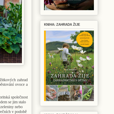
KNIHA: ZAHRADA ŽIJE
užitkových zahrad
pěstování ovoce a
britská společnost
dem se jim stalo
 zeleniny nebo
erečních v podobě