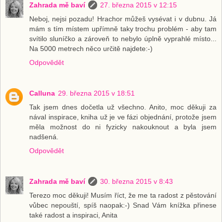
Zahrada mě baví
27. března 2015 v 12:15
Neboj, nejsi pozadu! Hrachor můžeš vysévat i v dubnu. Já
mám s tím místem upřímně taky trochu problém - aby tam
svítilo sluníčko a zároveň to nebylo úplně vyprahlé místo...
Na 5000 metrech něco určitě najdete:-)
Odpovědět
Calluna
29. března 2015 v 18:51
Tak jsem dnes dočetla už všechno. Anito, moc děkuji za
nával inspirace, kniha už je ve fázi objednání, protože jsem
měla možnost do ni fyzicky nakouknout a byla jsem
nadšená.
Odpovědět
Zahrada mě baví
30. března 2015 v 8:43
Terezo moc děkuji! Musím říct, že me ta radost z pěstování
vůbec nepouští, spíš naopak:-) Snad Vám knížka přinese
také radost a inspiraci, Anita