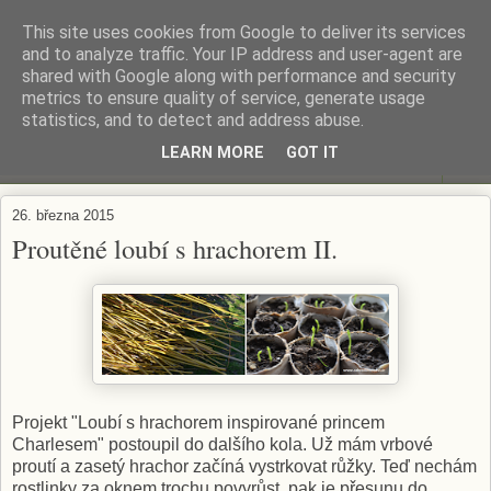
This site uses cookies from Google to deliver its services
ZAHRADA MĚ BAVÍ
and to analyze traffic. Your IP address and user-agent are
shared with Google along with performance and security
metrics to ensure quality of service, generate usage
Zahradničení s respektem...
statistics, and to detect and address abuse.
LEARN MORE
GOT IT
▼
26. března 2015
Proutěné loubí s hrachorem II.
Projekt "Loubí s hrachorem inspirované princem
Charlesem" postoupil do dalšího kola. Už mám vrbové
proutí a zasetý hrachor začíná vystrkovat růžky. Teď nechám
rostlinky za oknem trochu povyrůst, pak je přesunu do