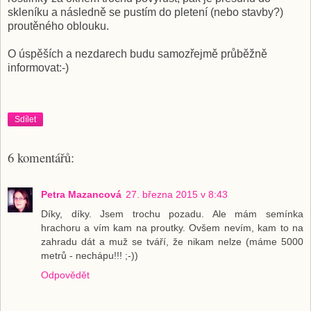
skleníku a následně se pustím do pletení (nebo stavby?)
proutěného oblouku.
O úspěších a nezdarech budu samozřejmě průběžně
informovat:-)
Sdílet
6 komentářů:
Petra Mazancová
27. března 2015 v 8:43
Díky, díky. Jsem trochu pozadu. Ale mám semínka
hrachoru a vím kam na proutky. Ovšem nevím, kam to na
zahradu dát a muž se tváří, že nikam nelze (máme 5000
metrů - nechápu!!! ;-))
Odpovědět