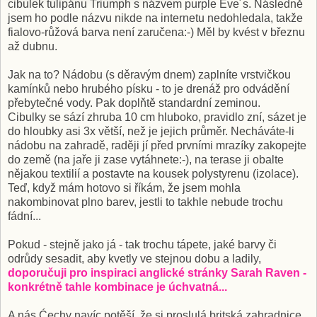
cibulek tulipánu Triumph s názvem purple Eve´s. Následně
jsem ho podle názvu nikde na internetu nedohledala, takže
fialovo-růžová barva není zaručena:-) Měl by kvést v březnu
až dubnu.
Jak na to? Nádobu (s děravým dnem) zaplníte vrstvičkou
kamínků nebo hrubého písku - to je drenáž pro odvádění
přebytečné vody. Pak doplňtě standardní zeminou.
Cibulky se sází zhruba 10 cm hluboko, pravidlo zní, sázet je
do hloubky asi 3x větší, než je jejich průměr. Necháváte-li
nádobu na zahradě, raději jí před prvními mrazíky zakopejte
do země (na jaře ji zase vytáhnete:-), na terase ji obalte
nějakou textilií a postavte na kousek polystyrenu (izolace).
Teď, když mám hotovo si říkám, že jsem mohla
nakombinovat plno barev, jestli to takhle nebude trochu
fádní...
Pokud - stejně jako já - tak trochu tápete, jaké barvy či
odrůdy sesadit, aby kvetly ve stejnou dobu a ladily,
doporučuji pro inspiraci anglické stránky Sarah Raven -
konkrétně tahle kombinace je úchvatná...
A nás Ćechy navíc potěší, že si proslulá britská zahradnice