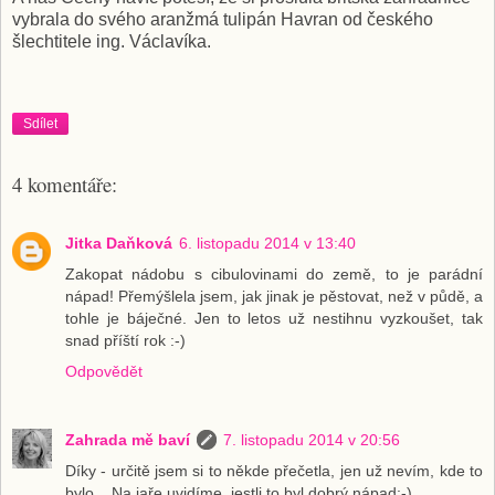
vybrala do svého aranžmá tulipán Havran od českého
šlechtitele ing. Václavíka.
Sdílet
4 komentáře:
Jitka Daňková
6. listopadu 2014 v 13:40
Zakopat nádobu s cibulovinami do země, to je parádní
nápad! Přemýšlela jsem, jak jinak je pěstovat, než v půdě, a
tohle je báječné. Jen to letos už nestihnu vyzkoušet, tak
snad příští rok :-)
Odpovědět
Zahrada mě baví
7. listopadu 2014 v 20:56
Díky - určitě jsem si to někde přečetla, jen už nevím, kde to
bylo... Na jaře uvidíme, jestli to byl dobrý nápad:-)