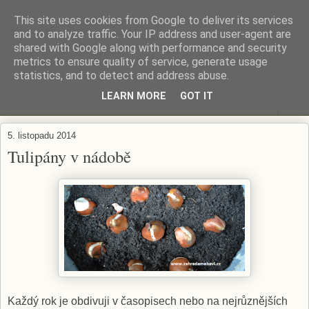
This site uses cookies from Google to deliver its services
ZAHRADA MĚ BAVÍ
and to analyze traffic. Your IP address and user-agent are
shared with Google along with performance and security
metrics to ensure quality of service, generate usage
Zahradničení s respektem...
statistics, and to detect and address abuse.
LEARN MORE
GOT IT
▼
5. listopadu 2014
Tulipány v nádobě
Každý rok je obdivuji v časopisech nebo na nejrůznějších