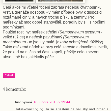
Celá akce mi včetně focení zabrala necelou čtvrthodinku.
Vrstva drenáže dospodu - v mém případě byly k dispozici
rozlámané cihly, a navrch trochu písku a zeminy. Pro
netřesky až moc dobré stanoviště, poradily by si i s horšími
podmínkami.
Použité rostliny: netřesk střešní (
Sempervivum tectorum -
velké růžice) a netřesk pavučinatý
(
Sempervivum
arachoideum -
to jsou ty malé, jakoby ochmýřené růžičky).
Takto osázená nádobka brzy celá zaroste a dovolím si tvrdit,
že pokud na ni čas od času zaprší, přežije celou sezónu
absolutně bez jakékoliv péče.
Sdílet
4 komentáře:
Anonymní
18. února 2015 v 19:44
Haluškovač! :-) :-) Dá se s těstem na halušky nad hrnec s