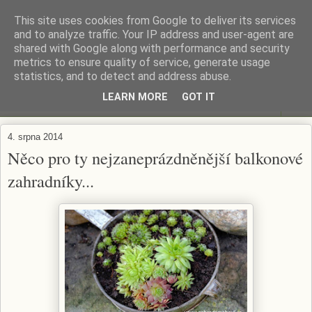
This site uses cookies from Google to deliver its services
ZAHRADA MĚ BAVÍ
and to analyze traffic. Your IP address and user-agent are
shared with Google along with performance and security
metrics to ensure quality of service, generate usage
Zahradničení s respektem...
statistics, and to detect and address abuse.
LEARN MORE
GOT IT
▼
4. srpna 2014
Něco pro ty nejzaneprázdněnější balkonové
zahradníky...