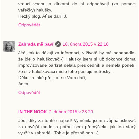
vroucí vodou a dírkami do ní odpadávají (za pomoci
vařečky) halušky.
Hezký blog. Ať se daří! J.
Odpovědět
Zahrada mě baví
18. února 2015 v 22:18
Jéé, tak to děkuji za informaci, v životě by mě nenapadlo,
že jde o haluškovač:-) Halušky jsem si už dokonce doma
improvizovaně párkrát dělala přes cedník a neměla ponětí,
že si v haluškovači místo toho pěstuju netřesky...
Děkuji a také přeji, ať se Vám daří,
Anita
Odpovědět
IN THE NOOK
7. dubna 2015 v 23:20
Jéé, díky za tenhle nápad! Vyměnila jsem svůj haluškovač
za novější model a pořád jsem přemýšlela, jak ten starý
využít v zahradě...Tohle je přesně ono :-)