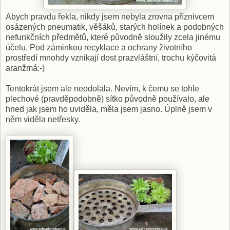
Abych pravdu řekla, nikdy jsem nebyla zrovna příznivcem
osázených pneumatik, věšáků, starých holínek a podobných
nefunkčních předmětů, které původně sloužily zcela jinému
účelu. Pod záminkou recyklace a ochrany životního
prostředí mnohdy vznikají dost prazvláštní, trochu kýčovitá
aranžmá:-)
Tentokrát jsem ale neodolala. Nevím, k čemu se tohle
plechové (pravděpodobně) sítko původně používalo, ale
hned jak jsem ho uviděla, měla jsem jasno. Úplně jsem v
něm viděla netřesky.