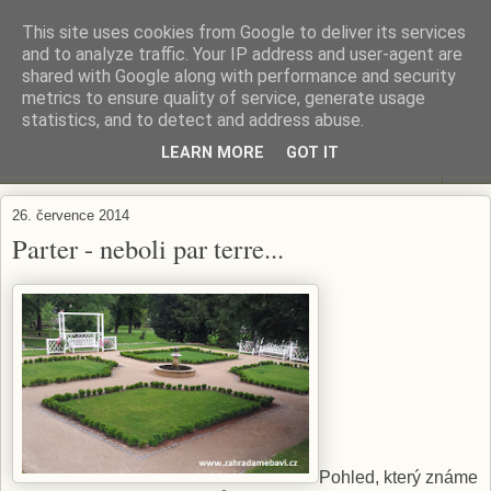
This site uses cookies from Google to deliver its services
ZAHRADA MĚ BAVÍ
and to analyze traffic. Your IP address and user-agent are
shared with Google along with performance and security
metrics to ensure quality of service, generate usage
Zahradničení s respektem...
statistics, and to detect and address abuse.
LEARN MORE
GOT IT
▼
26. července 2014
Parter - neboli par terre...
Pohled, který známe