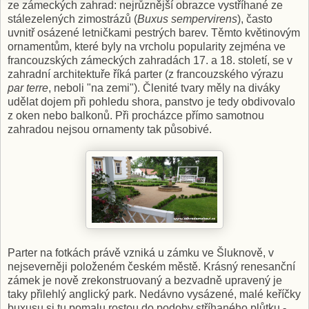
ze zámeckých zahrad: nejrůznější obrazce vystříhané ze
stálezelených zimostrázů (
Buxus sempervirens
), často
uvnitř osázené letničkami pestrých barev. Těmto květinovým
ornamentům, které byly na vrcholu popularity zejména ve
francouzských zámeckých zahradách 17. a 18. století, se v
zahradní architektuře říká parter (z francouzského výrazu
par terre
, neboli "na zemi"). Členité tvary měly na diváky
udělat dojem při pohledu shora, panstvo je tedy obdivovalo
z oken nebo balkonů. Při procházce přímo samotnou
zahradou nejsou ornamenty tak působivé.
Parter na fotkách právě vzniká u zámku ve Šluknově, v
nejseverněji položeném českém městě. Krásný renesanční
zámek je nově zrekonstruovaný a bezvadně upravený je
taky přilehlý anglický park. Nedávno vysázené, malé keříčky
buxusu si tu pomalu rostou do podoby stříhaného plůtku -