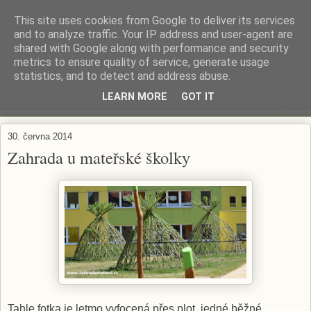
This site uses cookies from Google to deliver its services
ZAHRADA MĚ BAVÍ
and to analyze traffic. Your IP address and user-agent are
shared with Google along with performance and security
metrics to ensure quality of service, generate usage
Zahradničení s respektem...
statistics, and to detect and address abuse.
LEARN MORE
GOT IT
▼
30. června 2014
Zahrada u mateřské školky
Tahle fotka je letmo vyfocená přes plot jedné běžné