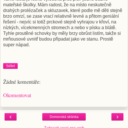
mateřské školky. Mám radost, že na místo neskutečně
drahých prolézaček a skluzavek, které podle mě děti stejně
brzo omrzí, se zase vrací relativně levné a přitom geniální
řešení - nejvíc si totiž prckové stejně vyhrajou v křoví, na
nízkých, vícekmenných stromech a nebo v písku a blátě.
Tyhle proutěné schovky by měly brzy obrůst listím, takže si
mrňousové uvnitř budou připadat jako ve stanu. Prostě
super nápad.
Sdílet
Žádné komentáře:
Okomentovat
‹
›
Domovská stránka
Zobrazit verzi pro web