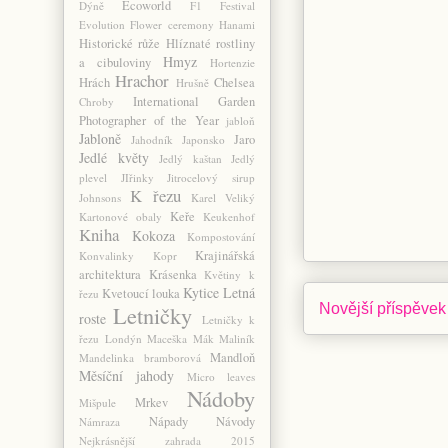
Ecoworld
Dýně
F1
Festival
Evolution
Flower ceremony
Hanami
Historické růže
Hlíznaté rostliny
Hmyz
a cibuloviny
Hortenzie
Hrachor
Hrách
Chelsea
Hrušně
International Garden
Chroby
Photographer of the Year
jabloň
Jabloně
Jaro
Jahodník
Japonsko
Jedlé květy
Jedlý kaštan
Jedlý
plevel
JIřinky
Jitrocelový sirup
K řezu
Johnsons
Karel Veliký
Keře
Kartonové obaly
Keukenhof
Kniha
Kokoza
Kompostování
Krajinářská
Konvalinky
Kopr
architektura
Krásenka
Květiny k
Kytice
Letná
Kvetoucí louka
řezu
Novější příspěvek
Letničky
roste
Letničky k
řezu
Londýn
Maceška
Mák
Maliník
Mandloň
Mandelinka bramborová
Měsíční jahody
Micro leaves
Nádoby
Mrkev
Mišpule
Nápady
Návody
Námraza
Nejkrásnější zahrada 2015