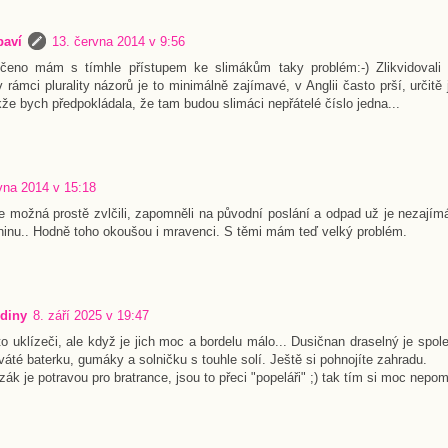
baví
13. června 2014 v 9:56
čeno mám s tímhle přístupem ke slimákům taky problém:-) Zlikvidovali m
 rámci plurality názorů je to minimálně zajímavé, v Anglii často prší, určitě 
kže bych předpokládala, že tam budou slimáci nepřátelé číslo jedna...
vna 2014 v 15:18
le možná prostě zvlčili, zapomněli na původní poslání a odpad už je nezají
ninu.. Hodně toho okoušou i mravenci. S těmi mám teď velký problém.
diny
8. září 2025 v 19:47
o uklízeči, ale když je jich moc a bordelu málo... Dusičnan draselný je spoleh
váté baterku, gumáky a solničku s touhle solí. Ještě si pohnojíte zahradu.
zák je potravou pro bratrance, jsou to přeci "popeláři" ;) tak tím si moc nepo