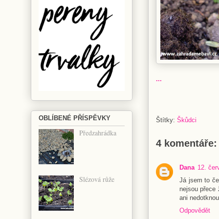
...
OBLÍBENÉ PŘÍSPĚVKY
Štítky:
Škůdci
Předzahrádka
4 komentáře:
Dana
12. čer
Slézová růže
Já jsem to če
nejsou přece 
ani nedotknou
Odpovědět