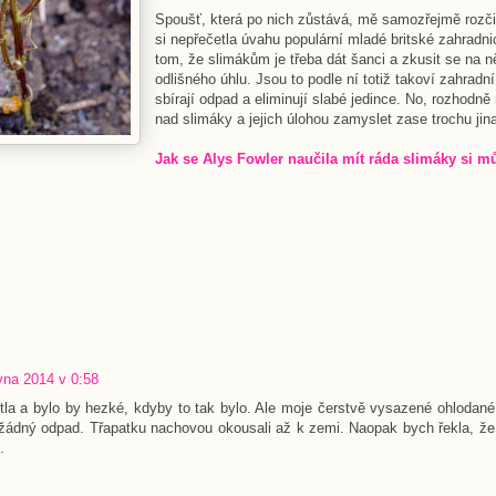
Spoušť, která po nich zůstává, mě samozřejmě rozči
si nepřečetla úvahu populární mladé britské zahradni
tom, že slimákům je třeba dát šanci a zkusit se na ně
odlišného úhlu. Jsou to podle ní totiž takoví zahradní 
sbírají odpad a eliminují slabé jedince. No, rozhodně
nad slimáky a jejich úlohou zamyslet zase trochu jina
Jak se Alys Fowler naučila mít ráda slimáky si mů
vna 2014 v 0:58
tla a bylo by hezké, kdyby to tak bylo. Ale moje čerstvě vysazené ohlodané
žádný odpad. Třapatku nachovou okousali až k zemi. Naopak bych řekla, že
.