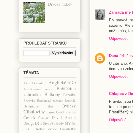
Divoká mrkev
Zahrada mě 
Po pravdě ře
sazenic. Ale v
než u nás, ta
Odpovědět
PROHLEDAT STRÁNKU
Dana
14. čer
Určitě ano. A
čerstvou zele
TÉMATA
Odpovědět
Anglické růže
Akce
Aksamitník
Babiččina
Architektura
Astry
zahrádka
Balkony
Chlapec z De
Bazalka
Borůvky
Botanická zahrada
Brutnák
Pravda, jsou t
Bylinky
Bylinkové dny
to chce po de
Cibuloviny
Cínie
Přestřižený pl
Česká květina
Česnek
David Austin
Čmelák
Odpovědět
Design
Děti
Divoké odrůdy
DIY
Do
Drobné ovoce
Dvouletky
parku