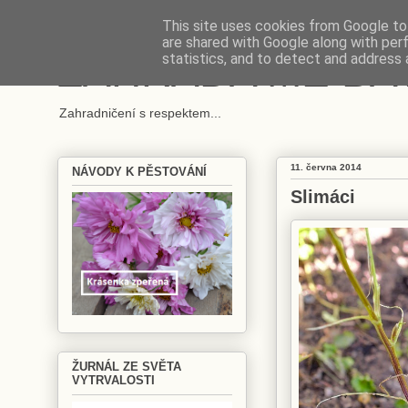
This site uses cookies from Google to 
are shared with Google along with per
ZAHRADA MĚ BA
statistics, and to detect and address 
Zahradničení s respektem...
11. června 2014
NÁVODY K PĚSTOVÁNÍ
Slimáci
ŽURNÁL ZE SVĚTA
VYTRVALOSTI