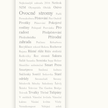
Netřesk
Nejkrásnější zahrada 2016
Osivo
NZM
Olympiáda
Ořešák
Ovocné stromy
Padlí
Pěstování
Permakultura
Piet Oudolf
Pivoňky
Pokojové
Plánování
Pro
rostliny
Polopatě
Pozvánka
radost
Předpěstování
Přírodní
Předzahrádka
zahrada
Ptačinec
Rebarbora
Recyklace
Rozhovor
rekord
Roketa
Různé
růže
Růže stolistá
Rujana
Sakura
Řez stromů
Ředkvičky
Salát
Semínka
Sasanka
Sepp Holzer
Smart Press
Slunéčko sedmitečné
Smartpress
Smíšená kultura
Staré
Sněženky
Soutěž
Srdcovka
odrůdy
Stromořadí
Stromy
Středověk
Střechy
Sukulenty
Šalvěj
Škůdci
Televize
The Garden Bridge
Trvalky
Tulipány
Třešně
Trávník
V médiích
Vánoční hvězda
Vánoční
kaktus
Vázání květin
Včely
Vermikompost
Veřejná zeleň