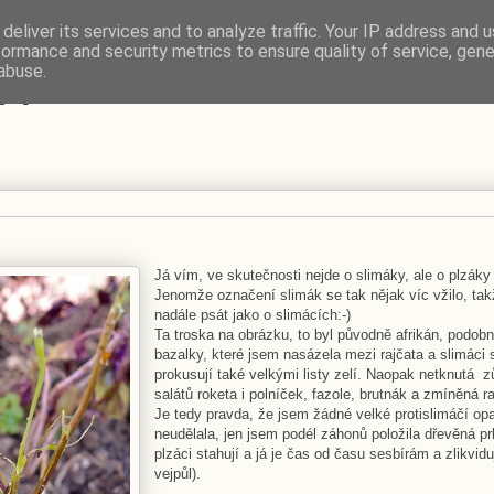
deliver its services and to analyze traffic. Your IP address and 
formance and security metrics to ensure quality of service, gen
VÍ
abuse.
Já vím, ve skutečnosti nejde o slimáky, ale o plzáky
Jenomže označení slimák se tak nějak víc vžilo, tak
nadále psát jako o slimácích:-)
Ta troska na obrázku, to byl původně afrikán, podob
bazalky, které jsem nasázela mezi rajčata a slimáci
prokusují také velkými listy zelí. Naopak netknutá z
salátů roketa i polníček, fazole, brutnák a zmíněná ra
Je tedy pravda, že jsem žádné velké protislimáčí opa
neudělala, jen jsem podél záhonů položila dřevěná pr
plzáci stahují a já je čas od času sesbírám a zlikvidu
vejpůl).