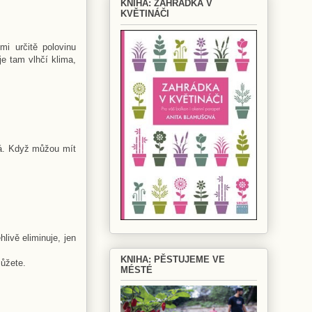
KNIHA: ZAHRÁDKA V
KVĚTINÁČI
i určitě polovinu
je tam vlhčí klima,
má. Když můžou mít
livě eliminuje, jen
KNIHA: PĚSTUJEME VE
můžete.
MÉSTÉ