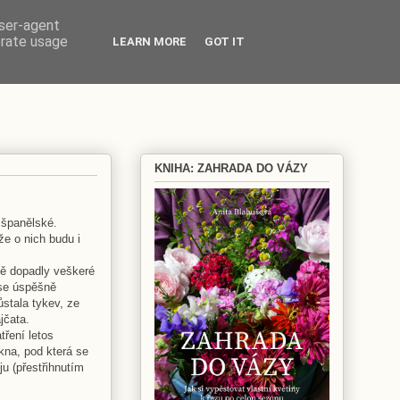
user-agent
erate usage
LEARN MORE
GOT IT
KNIHA: ZAHRADA DO VÁZY
 španělské.
že o nich budu i
ně dopadly veškeré
 se úspěšně
ůstala tykev, ze
jčata.
tření letos
kna, pod která se
ju (přestřihnutím