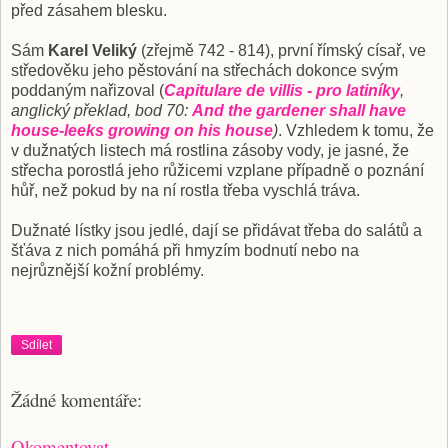
před zásahem blesku.
Sám
Karel Veliký
(zřejmě 742 - 814), první římský císař, ve
středověku jeho pěstování na střechách dokonce svým
poddaným nařizoval (
Capitulare de villis - pro latiníky
,
anglický překlad
, bod 70
:
And the gardener shall have
house-leeks growing on his house
)
. Vzhledem k tomu, že
v dužnatých listech má rostlina zásoby vody, je jasné, že
střecha porostlá jeho růžicemi vzplane případně o poznání
hůř, než pokud by na ní rostla třeba vyschlá tráva.
Dužnaté lístky jsou jedlé, dají se přidávat třeba do salátů a
šťáva z nich pomáhá při hmyzím bodnutí nebo na
nejrůznější kožní problémy.
Sdílet
Žádné komentáře:
Okomentovat