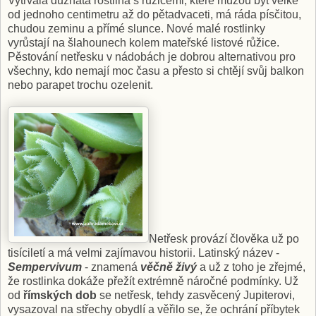
Vytrvalá dužnatá rostlina s růžicemi, které můžou být velké
od jednoho centimetru až do pětadvaceti, má ráda písčitou,
chudou zeminu a přímé slunce. Nové malé rostlinky
vyrůstají na šlahounech kolem mateřské listové růžice.
Pěstování netřesku v nádobách je dobrou alternativou pro
všechny, kdo nemají moc času a přesto si chtějí svůj balkon
nebo parapet trochu ozelenit.
Netřesk provází člověka už po
tisíciletí a má velmi zajímavou historii. Latinský název -
Sempervivum
- znamená
věčně živý
a už z toho je zřejmé,
že rostlinka dokáže přežít extrémně náročné podmínky. Už
od
římských dob
se netřesk, tehdy zasvěcený Jupiterovi,
vysazoval na střechy obydlí a věřilo se, že ochrání příbytek